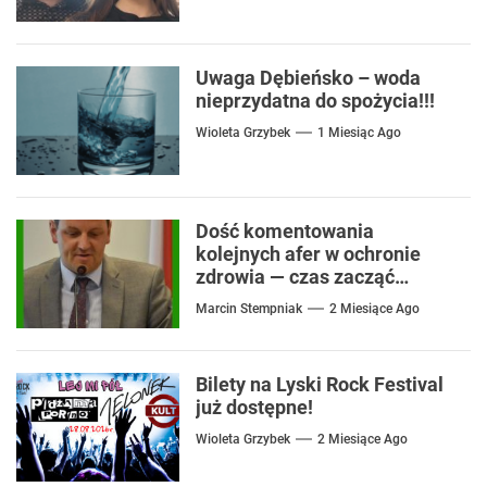
Uwaga Dębieńsko – woda
nieprzydatna do spożycia!!!
Wioleta Grzybek
1 Miesiąc Ago
Dość komentowania
kolejnych afer w ochronie
zdrowia — czas zacząć
mówić o rozwiązaniach
Marcin Stempniak
2 Miesiące Ago
Bilety na Lyski Rock Festival
już dostępne!
Wioleta Grzybek
2 Miesiące Ago