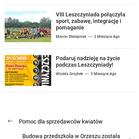
VIII Leszczyniada połączyła
sport, zabawę, integrację i
pomaganie
Marcin Stempniak
2 Miesiące Ago
Podaruj nadzieję na życie
podczas Leszczyniady!
Wioleta Grzybek
3 Miesiące Ago
Nawigacja
Pomoc dla sprzedawców kwiatów
wpisu
Previous
post:
Budowa przedszkola w Orzeszu została