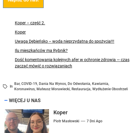
Koper – część 2.
Koper
Uwaga Dębieńsko – woda nieprzydatna do spożycia!!!
Ilu mieszkańców ma Rybnik?
Dość komentowania kolejnych afer w ochronie zdrowia — czas
zacząć mówić o rozwiązaniach
Bar
,
COVID-19
,
Dania Na Wynos
,
Do Odwołania
,
Kawiarnia
,
In
Koronawirus
,
Mateusz Morawiecki
,
Restauracja
,
Wydłużenie Obostrzeń
WIĘCEJ U NAS
Koper
Piotr Masłowski
7 Dni Ago