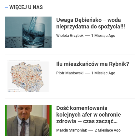
WIĘCEJ U NAS
Uwaga Dębieńsko – woda
nieprzydatna do spożycia!!!
Wioleta Grzybek
1 Miesiąc Ago
Ilu mieszkańców ma Rybnik?
Piotr Masłowski
1 Miesiąc Ago
Dość komentowania
kolejnych afer w ochronie
zdrowia — czas zacząć
mówić o rozwiązaniach
Marcin Stempniak
2 Miesiące Ago