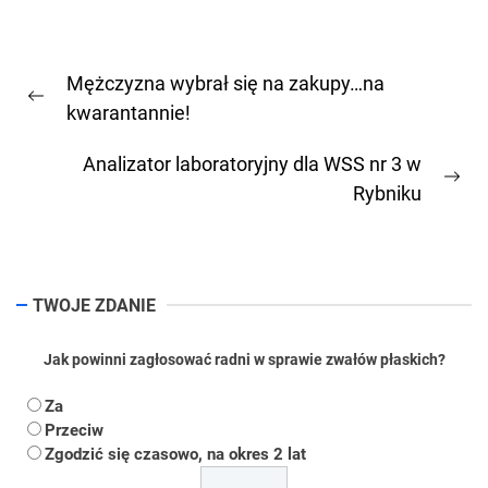
Nawigacja
Mężczyzna wybrał się na zakupy…na
wpisu
Previous
kwarantannie!
post:
Analizator laboratoryjny dla WSS nr 3 w
Ne
Rybniku
pos
TWOJE ZDANIE
Jak powinni zagłosować radni w sprawie zwałów płaskich?
Za
Przeciw
Zgodzić się czasowo, na okres 2 lat