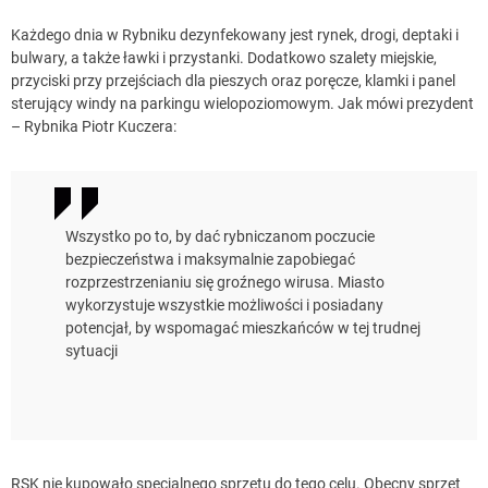
Każdego dnia w Rybniku dezynfekowany jest rynek, drogi, deptaki i
bulwary, a także ławki i przystanki. Dodatkowo szalety miejskie,
przyciski przy przejściach dla pieszych oraz poręcze, klamki i panel
sterujący windy na parkingu wielopoziomowym. Jak mówi prezydent
– Rybnika Piotr Kuczera:
Wszystko po to, by dać rybniczanom poczucie
bezpieczeństwa i maksymalnie zapobiegać
rozprzestrzenianiu się groźnego wirusa. Miasto
wykorzystuje wszystkie możliwości i posiadany
potencjał, by wspomagać mieszkańców w tej trudnej
sytuacji
RSK nie kupowało specjalnego sprzętu do tego celu. Obecny sprzęt