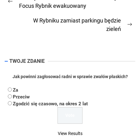
wpisu
Previous
Focus Rybnik ewakuowany
post:
W Rybniku zamiast parkingu będzie
Ne
zieleń
pos
TWOJE ZDANIE
Jak powinni zagłosować radni w sprawie zwałów płaskich?
Za
Przeciw
Zgodzić się czasowo, na okres 2 lat
View Results