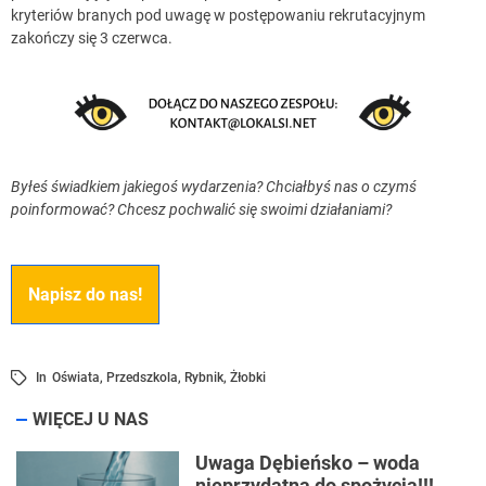
kryteriów branych pod uwagę w postępowaniu rekrutacyjnym
zakończy się 3 czerwca.
Byłeś świadkiem jakiegoś wydarzenia? Chciałbyś nas o czymś
poinformować? Chcesz pochwalić się swoimi działaniami?
Napisz do nas!
In
Oświata
,
Przedszkola
,
Rybnik
,
Żłobki
WIĘCEJ U NAS
Uwaga Dębieńsko – woda
nieprzydatna do spożycia!!!