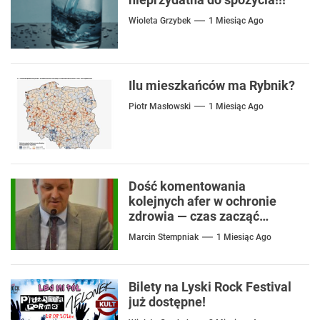
Wioleta Grzybek
1 Miesiąc Ago
Ilu mieszkańców ma Rybnik?
Piotr Masłowski
1 Miesiąc Ago
Dość komentowania
kolejnych afer w ochronie
zdrowia — czas zacząć
mówić o rozwiązaniach
Marcin Stempniak
1 Miesiąc Ago
Bilety na Lyski Rock Festival
już dostępne!