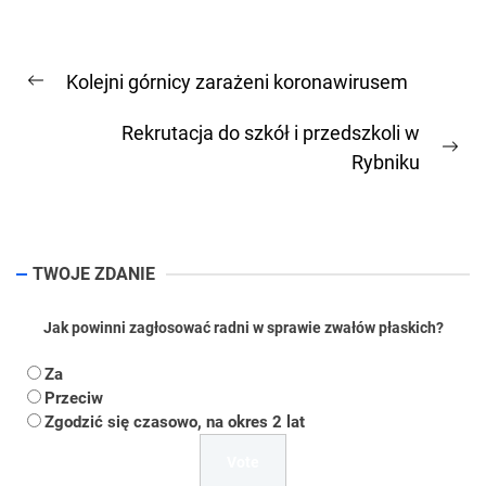
Nawigacja
Kolejni górnicy zarażeni koronawirusem
wpisu
Previous
post:
Rekrutacja do szkół i przedszkoli w
Ne
Rybniku
pos
TWOJE ZDANIE
Jak powinni zagłosować radni w sprawie zwałów płaskich?
Za
Przeciw
Zgodzić się czasowo, na okres 2 lat