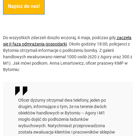
Napisz do nas!
Do wszystkich zdarzeń doszło wczoraj, 4 maja, podczas gdy
zaczęła
się II faza odmrażania gospodarki
. Około godziny 18:00, policjanci z
Bytomia otrzymali informacje o podłożeniu bomby. Z galerii
handlowych ewakuowano niemal 1000 osób (620 z Agory oraz 300 z
M1). Jak mówi podkom. Anna Lenartowicz, oficer prasowy KMP w
Bytomiu:
Oficer dyżurny otrzymał dwa telefony, jeden po
drugim, informujące o tym, że na terenie dwóch
obiektów handlowych w Bytomiu – Agory i M1
mogło dojść do podłożenia ładunków
wybuchowych. Natychmiast przeprowadzona
została ewakuacja klientów i pracowników sklepów