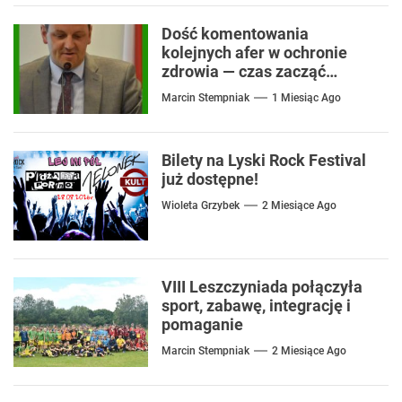
Dość komentowania
kolejnych afer w ochronie
zdrowia — czas zacząć
mówić o rozwiązaniach
Marcin Stempniak
1 Miesiąc Ago
Bilety na Lyski Rock Festival
już dostępne!
Wioleta Grzybek
2 Miesiące Ago
VIII Leszczyniada połączyła
sport, zabawę, integrację i
pomaganie
Marcin Stempniak
2 Miesiące Ago