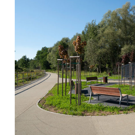
 woda nieprzydatna do spożycia!!!
a Rybnik?
 kolejnych afer w ochronie zdrowia — czas zacząć mówić o rozwiązan