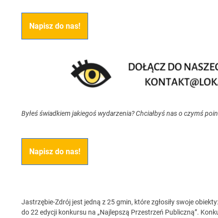
Napisz do nas!
Byłeś świadkiem jakiegoś wydarzenia? Chciałbyś nas o czymś poi
Napisz do nas!
Jastrzębie-Zdrój jest jedną z 25 gmin, które zgłosiły swoje obie
do 22 edycji konkursu na „Najlepszą Przestrzeń Publiczną”. Kon