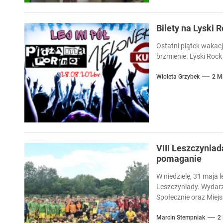
Bilety na Lyski 
Ostatni piątek wakacj
brzmienie. Lyski Rock 
Wioleta Grzybek
2 M
VIII Leszczyniad
pomaganie
W niedzielę, 31 maja l
Leszczyniady. Wydarz
Społecznie oraz Miejsk
Marcin Stempniak
2