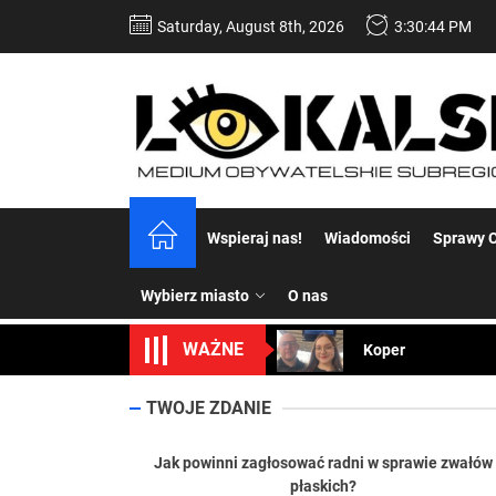
Skip
Saturday, August 8th, 2026
3:30:45 PM
to
the
content
Dość komentowania
Wspieraj nas!
Wiadomości
Sprawy C
Koper – część 2.
Wybierz miasto
O nas
Koper
WAŻNE
Uwaga Dębieńsko –
Ilu mieszkańców m
TWOJE ZDANIE
Dość komentowania
Jak powinni zagłosować radni w sprawie zwałów
płaskich?