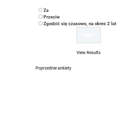
Koper – część 2.
Za
Koper
Przeciw
Zgodzić się czasowo, na okres 2 lat
Uwaga Dębieńsko –
Ilu mieszkańców m
View Results
Dość komentowania
Poprzednie ankiety