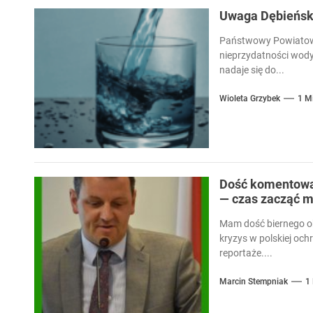
Uwaga Dębieńsko
Państwowy Powiatowy
nieprzydatności wody
nadaje się do...
Wioleta Grzybek
1 M
Dość komentowan
— czas zacząć m
Mam dość biernego ob
kryzys w polskiej och
reportaże....
Marcin Stempniak
1