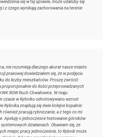
iedzenia się w tej sprawie, może udałoby się
j i z czego wynikają zachorowania na terenie
a, nie rozumieją dlaczego akurat nasze miasto
ji prasowej dowiedziałem się, że w podjęciu
nku do liczby mieszkańców. Proszę zwrócić
a proporcjonalnie do ilości przeprowadzanych
cy KWK ROW Ruch Chwałowice. W maju
m czasie w Rybniku odnotowywano wzrost
 Rybnika znajdują się dwie kolejne kopalnie:
również pracują rybniczanie, a z tego co mi
. Apeluję o jednoczesne testowanie górników
 systemowych działaniach. Obawiam się, że
ch miejsc pracy jednocześnie, to Rybnik może