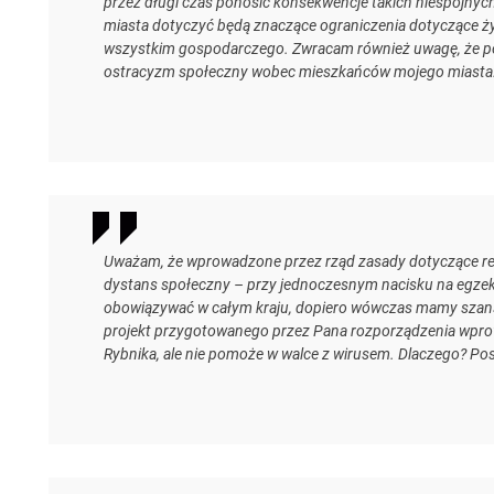
przez długi czas ponosić konsekwencje takich niespójnyc
miasta dotyczyć będą znaczące ograniczenia dotyczące ży
wszystkim gospodarczego. Zwracam również uwagę, że p
ostracyzm społeczny wobec mieszkańców mojego miasta
Uważam, że wprowadzone przez rząd zasady dotyczące reż
dystans społeczny – przy jednoczesnym nacisku na egze
obowiązywać w całym kraju, dopiero wówczas mamy szansę
projekt przygotowanego przez Pana rozporządzenia wpro
Rybnika, ale nie pomoże w walce z wirusem. Dlaczego? Po