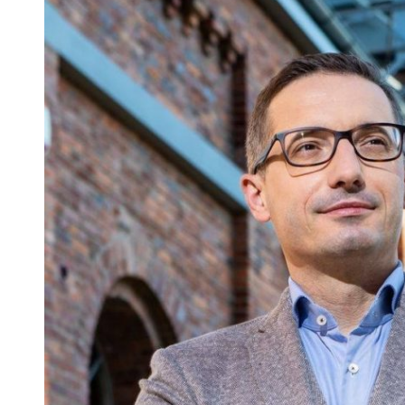
 woda nieprzydatna do spożycia!!!
a Rybnik?
 kolejnych afer w ochronie zdrowia — czas zacząć mówić o rozwiązan