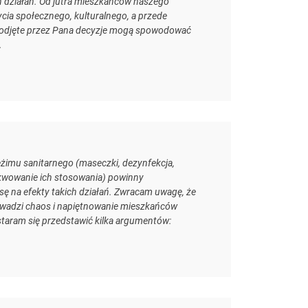
h działań. Od jutra mieszkańców naszego
cia społecznego, kulturalnego, a przede
odjęte przez Pana decyzje mogą spowodować
.
imu sanitarnego (maseczki, dezynfekcja,
kwowanie ich stosowania) powinny
 na efekty takich działań. Zwracam uwagę, że
wadzi chaos i napiętnowanie mieszkańców
staram się przedstawić kilka argumentów: