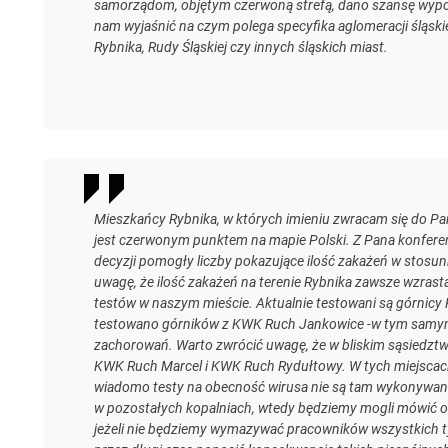
samorządom, objętym czerwoną strefą, dano szansę wypow
nam wyjaśnić na czym polega specyfika aglomeracji śląskie
Rybnika, Rudy Śląskiej czy innych śląskich miast.
Mieszkańcy Rybnika, w których imieniu zwracam się do Pan
jest czerwonym punktem na mapie Polski. Z Pana konferenc
decyzji pomogły liczby pokazujące ilość zakażeń w stosu
uwagę, że ilość zakażeń na terenie Rybnika zawsze wzrast
testów w naszym mieście. Aktualnie testowani są górni
testowano górników z KWK Ruch Jankowice -w tym samy
zachorowań. Warto zwrócić uwagę, że w bliskim sąsiedztwie
KWK Ruch Marcel i KWK Ruch Rydułtowy. W tych miejscach 
wiadomo testy na obecność wirusa nie są tam wykonywane
w pozostałych kopalniach, wtedy będziemy mogli mówić o
jeżeli nie będziemy wymazywać pracowników wszystkich ty