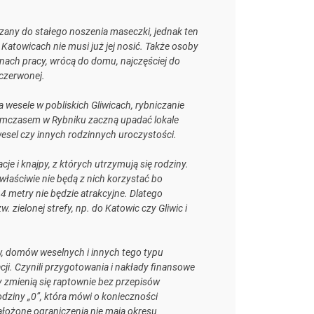
any do stałego noszenia maseczki, jednak ten
Katowicach nie musi już jej nosić. Także osoby
nach pracy, wrócą do domu, najczęściej do
 czerwonej.
wesele w pobliskich Gliwicach, rybniczanie
 Tymczasem w Rybniku zaczną upadać lokale
wesel czy innych rodzinnych uroczystości.
je i knajpy, z których utrzymują się rodziny.
łaściwie nie będą z nich korzystać bo
4 metry nie będzie atrakcyjne. Dlatego
zielonej strefy, np. do Katowic czy Gliwic i
w, domów weselnych i innych tego typu
cji. Czynili przygotowania i nakłady finansowe
 zmienią się raptownie bez przepisów
odziny „0”, która mówi o konieczności
ałożone ograniczenia nie mają okresu