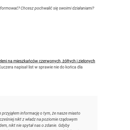
nformować? Chcesz pochwalić się swoimi działaniami?
ieleni na mieszkańców czerwonych, żółtych i zielonych
Kuczera napisał list w sprawie nie do końca dla
przyjąłem informację o tym, że nasze miasto
wcześniej nikt z władz na poziomie rządowym
m, nikt nie spytał nas o zdanie. Gdyby