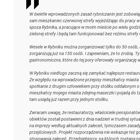
W świetle wprowadzonych zasad rybniczanin jest zobowiąz
sam mieszkaniec czerwonej strefy wyjeżdżając do pracy w 
spoza Rybnika, a pracujące w moim mieście po wielu godzi
zielonej strefy i będą tam funkcjonować bez reżimu strefy
Wesele w Rybniku można zorganizować tylko do 50 osób, a 
zorganizują już na 150 osób. I zapewniam, że to zrobią.
gastronomiczne, które do tej pory oferowały organizację 
W Rybniku niedługo zaczną się zamykać najlepsze restaurac
Ze względu na wprowadzone przepisy mieszkańcy miasta w
spotkanie z drugim człowiekiem przy stoliku oddalonym o 
mieszkańcy mojego miasta zdejmą maseczki i pojadą do tzw. 
tam usiądą już razem przy jednym stoliku.
Zwracam uwagę, że restauratorzy, właściciele pensjonató
obiektów zostali postawieni z dnia nadzień w trudnej sytua
na imprezy według aktualnych zaleceń, tymczasem zasady
przejściowych. Projekt rozporządzenia nie wskazuje też g
stosowania zaleceń. Przedsiębiorcy, na których zostaną n