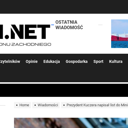
OSTATNIA
lokalsi.net
WIADOMOŚĆ
 kolejnych afer w ochronie zdrowia — czas zacząć mówić o rozwiązan
zytelników
Opinie
Edukacja
Gospodarka
Sport
Kultura
 woda nieprzydatna do spożycia!!!
a Rybnik?
Home
Wiadomości
Prezydent Kuczera napisał list do Min
 kolejnych afer w ochronie zdrowia — czas zacząć mówić o rozwiązan