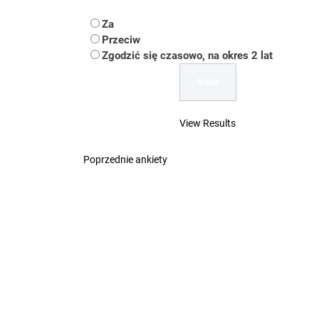
Koper – część 2.
Za
Koper
Przeciw
Zgodzić się czasowo, na okres 2 lat
Uwaga Dębieńsko –
Ilu mieszkańców m
View Results
Dość komentowania
Poprzednie ankiety