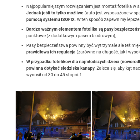
Najpopularniejszym rozwiązaniem jest montaż fotelika 
Jednak jeśli to tylko możliwe
(auto jest wyposażone w spe
pomocą systemu ISOFIX
. W ten sposób zapewnimy lepsze 
Bardzo ważnym elementem fotelika są pasy bezpieczeńs
punktowe (z dodatkowym pasem biodrowym);
Pasy bezpieczeństwa powinny być wytrzymałe ale też mię
prawidłowa ich regulacja
(zarówno na długość, jak i wysok
W przypadku fotelików dla najmłodszych dzieci (noworo
powinna dotykać siedziska kanapy.
Zaleca się, aby kąt na
wynosił od 30 do 45 stopni.1