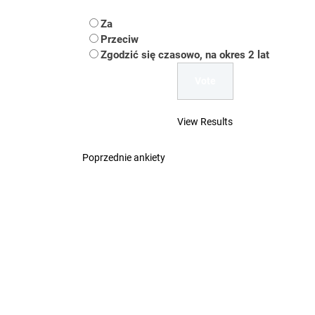
Koper – część 2.
Za
Koper
Przeciw
Zgodzić się czasowo, na okres 2 lat
Uwaga Dębieńsko –
Ilu mieszkańców m
View Results
Dość komentowania
Poprzednie ankiety