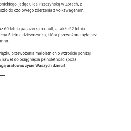
ybnickiego, jadąc ulicą Pszczyńską w Żorach, z
Doszło do czołowego zderzenia z volkswagenem,
az 60-letnia pasażerka renault, a także 62-letnia
ełna 5-letnia dziewczynka, która przewożona była bez
ranna.
iązku przewożenia małoletnich o wzroście poniżej
 nawet do osiągnięcia pełnoletności (poza
ogą uratować życie Waszych dzieci!