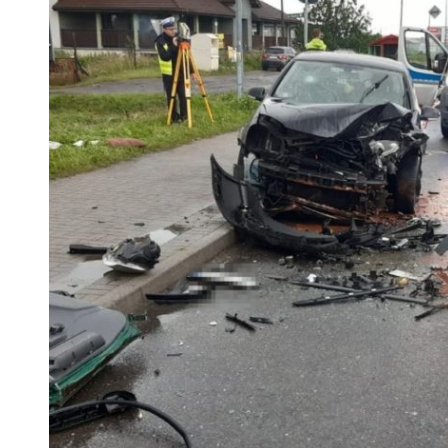
 woda nieprzydatna do spożycia!!!
a Rybnik?
 kolejnych afer w ochronie zdrowia — czas zacząć mówić o rozwiązan