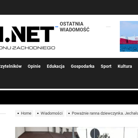
OSTATNIA
lokalsi.net
WIADOMOŚĆ
 kolejnych afer w ochronie zdrowia — czas zacząć mówić o rozwiązan
zytelników
Opinie
Edukacja
Gospodarka
Sport
Kultura
 woda nieprzydatna do spożycia!!!
a Rybnik?
Home
Wiadomości
Poważnie ranna dziewczynka. Jechał
 kolejnych afer w ochronie zdrowia — czas zacząć mówić o rozwiązan