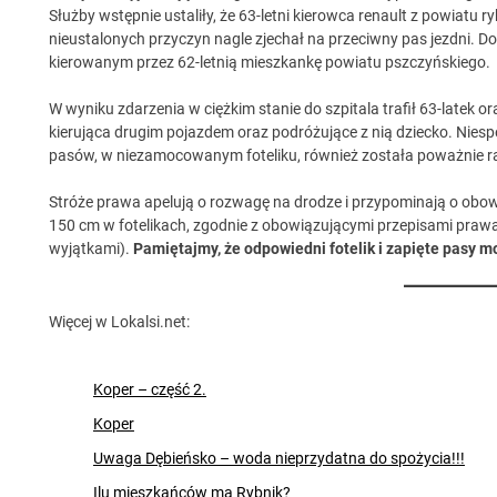
Służby wstępnie ustaliły, że 63-letni kierowca renault z powiatu r
nieustalonych przyczyn nagle zjechał na przeciwny pas jezdni. 
kierowanym przez 62-letnią mieszkankę powiatu pszczyńskiego.
W wyniku zdarzenia w ciężkim stanie do szpitala trafił 63-latek or
kierująca drugim pojazdem oraz podróżujące z nią dziecko. Niesp
pasów, w niezamocowanym foteliku, również została poważnie 
Stróże prawa apelują o rozwagę na drodze i przypominają o obow
150 cm w fotelikach, zgodnie z obowiązującymi przepisami prawa
wyjątkami).
Pamiętajmy, że odpowiedni fotelik i zapięte pasy m
Więcej w Lokalsi.net:
Koper – część 2.
Koper
Uwaga Dębieńsko – woda nieprzydatna do spożycia!!!
Ilu mieszkańców ma Rybnik?