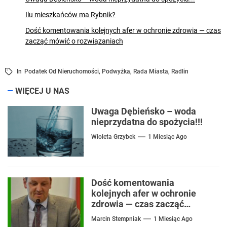
Ilu mieszkańców ma Rybnik?
Dość komentowania kolejnych afer w ochronie zdrowia — czas
zacząć mówić o rozwiązaniach
In
Podatek Od Nieruchomości
,
Podwyżka
,
Rada Miasta
,
Radlin
WIĘCEJ U NAS
Uwaga Dębieńsko – woda
nieprzydatna do spożycia!!!
Wioleta Grzybek
1 Miesiąc Ago
Dość komentowania
kolejnych afer w ochronie
zdrowia — czas zacząć
mówić o rozwiązaniach
Marcin Stempniak
1 Miesiąc Ago