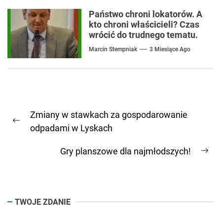
Państwo chroni lokatorów. A
kto chroni właścicieli? Czas
wrócić do trudnego tematu.
Marcin Stempniak
3 Miesiące Ago
Nawigacja
Zmiany w stawkach za gospodarowanie
wpisu
Previous
odpadami w Lyskach
post:
Gry planszowe dla najmłodszych!
Ne
pos
TWOJE ZDANIE