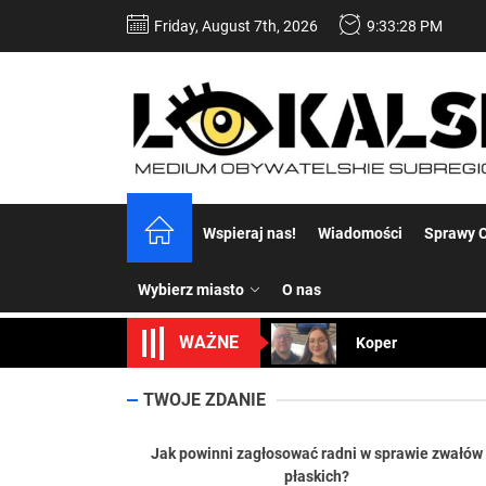
Skip
Friday, August 7th, 2026
9:33:29 PM
to
the
content
Dość komentowania
Wspieraj nas!
Wiadomości
Sprawy C
Koper – część 2.
Wybierz miasto
O nas
Koper
WAŻNE
Uwaga Dębieńsko –
Ilu mieszkańców m
TWOJE ZDANIE
Dość komentowania
Jak powinni zagłosować radni w sprawie zwałów
płaskich?