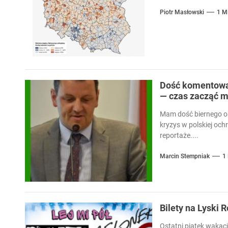
Piotr Masłowski
1 M
Dość komentowan
— czas zacząć m
Mam dość biernego ob
kryzys w polskiej och
reportaże....
Marcin Stempniak
1
Bilety na Lyski 
Ostatni piątek wakacj