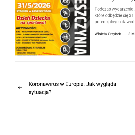
Podczas wydarzenia „
które odbędzie się 31
potencjalnych dawców
Wioleta Grzybek
3 M
Nawigacja
Koronawirus w Europie. Jak wygląda
Previous
sytuacja?
wpisu
post: