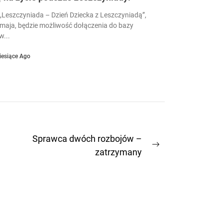
Leszczyniada – Dzień Dziecka z Leszczyniadą”,
 maja, będzie możliwość dołączenia do bazy
...
iesiące Ago
Sprawca dwóch rozbojów –
Next
zatrzymany
post: