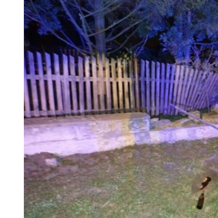
 woda nieprzydatna do spożycia!!!
a Rybnik?
 kolejnych afer w ochronie zdrowia — czas zacząć mówić o rozwiązan