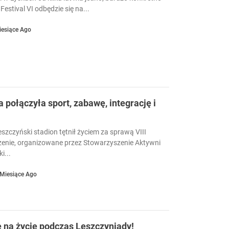
Festival VI odbędzie się na...
iesiące Ago
a połączyła sport, zabawę, integrację i
eszczyński stadion tętnił życiem za sprawą VIII
enie, organizowane przez Stowarzyszenie Aktywni
i...
 Miesiące Ago
ę na życie podczas Leszczyniady!