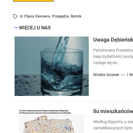
In
Pijany Kierowca
,
Przegędza
,
Rybnik
WIĘCEJ U NAS
Uwaga Dębieńsko
Państwowy Powiatowy
nieprzydatności wody
nadaje się do...
Wioleta Grzybek
1 M
Ilu mieszkańcó
Według Raportu o sta
zameldowanych było 