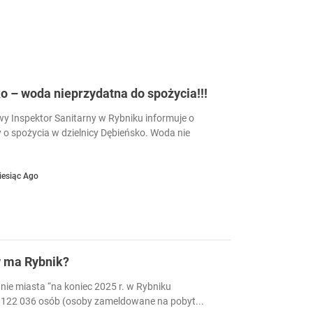
 – woda nieprzydatna do spożycia!!!
 Inspektor Sanitarny w Rybniku informuje o
 o spożycia w dzielnicy Dębieńsko. Woda nie
iesiąc Ago
w ma Rybnik?
nie miasta “na koniec 2025 r. w Rybniku
122 036 osób (osoby zameldowane na pobyt...