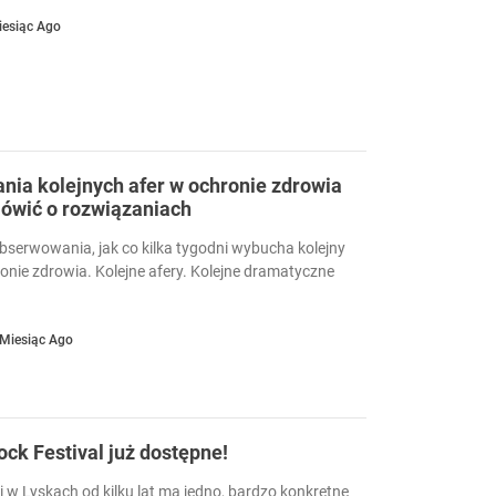
iesiąc Ago
ia kolejnych afer w ochronie zdrowia
ówić o rozwiązaniach
serwowania, jak co kilka tygodni wybucha kolejny
ronie zdrowia. Kolejne afery. Kolejne dramatyczne
 Miesiąc Ago
Rock Festival już dostępne!
i w Lyskach od kilku lat ma jedno, bardzo konkretne