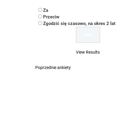
Koper – część 2.
Za
Koper
Przeciw
Zgodzić się czasowo, na okres 2 lat
Uwaga Dębieńsko –
Ilu mieszkańców m
View Results
Dość komentowania
Poprzednie ankiety