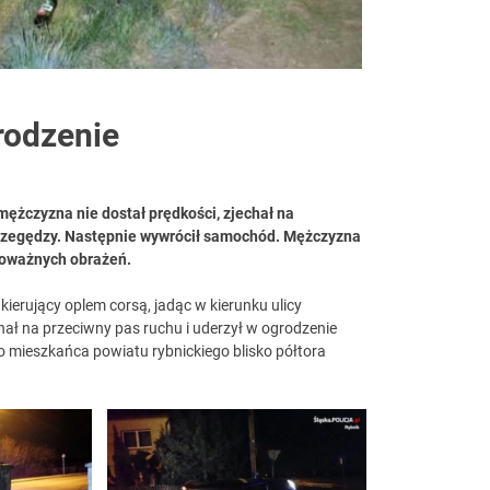
rodzenie
 mężczyzna nie dostał prędkości, zjechał na
Przegędzy. Następnie wywrócił samochód. Mężczyzna
 poważnych obrażeń.
kierujący oplem corsą, jadąc w kierunku ulicy
hał na przeciwny pas ruchu i uderzył w ogrodzenie
o mieszkańca powiatu rybnickiego blisko półtora