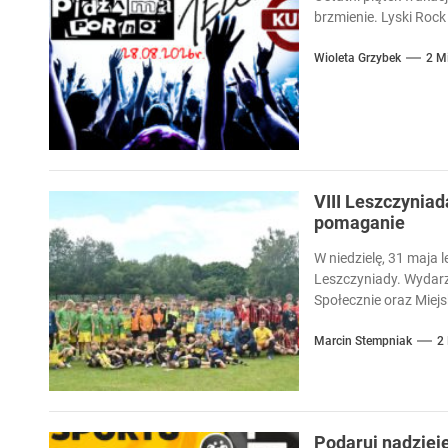
brzmienie. Lyski Rock 
Wioleta Grzybek
2 M
VIII Leszczyniad
pomaganie
W niedzielę, 31 maja l
Leszczyniady. Wydarz
Społecznie oraz Miejsk
Marcin Stempniak
2
Podaruj nadziej