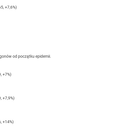
5, +7,6%)
zgonów od początku epidemii.
, +7%)
, +7,9%)
6, +14%)