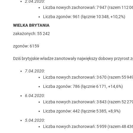
2.04.2020:
Liczba nowych zachorowań: 7 947 (razem 112 06
Liczba zgonów: 961 (łącznie 10 348, +10,2%)
WIELKA BRYTANIA
zakażonych: 55 242
zgonów: 6159
Dziś brytyjskie władze zanotowały największy dobowy przyrost 
7.04.2020:
Liczba nowych zachorowań: 3 670 (razem 55 949
Liczba zgonów: 786 (łącznie 6 171, +14,6%)
6.04.2020:
Liczba nowych zachorowań: 3 843 (razem 52 279
Liczba zgonów: 442 (łącznie 5 385, +8,9%)
5.04.2020:
Liczba nowych zachorowań: 5 959 (razem 48 43