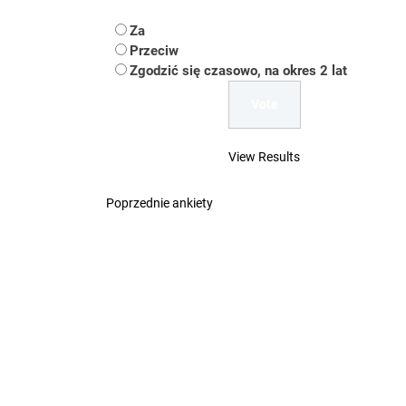
Koper – część 2.
Za
Koper
Przeciw
Zgodzić się czasowo, na okres 2 lat
Uwaga Dębieńsko –
Ilu mieszkańców m
View Results
Dość komentowania
Poprzednie ankiety