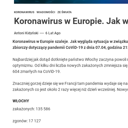
KORONAWIRUS
WIADOMOŚCI
ZE ŚWIATA
Koronawirus w Europie. Jak w
Antoni Kidyński
6 Lat Ago
Koronawirus w Europie szaleje
.
Jak wygląda sytuacja w związk
zbiorczy dotyczący pandemii CoViD-19 z dnia 07.04, godzina 21:
Najbardziej jak dotąd dotknięte państwo Włochy zaczyna powoli r
optymizmu. Od kilku dni liczba nowych zakażonych zmniejsza się.
604 zmarłych na CoViD-19.
Znaczniej gorzej dzieje się we Francji tam pandemia wydaje się 
zakażonych co jest około 2 razy więcej niż dzień wcześniej. No
WŁOCHY
zakażonych: 135 586
zgonów: 17 127