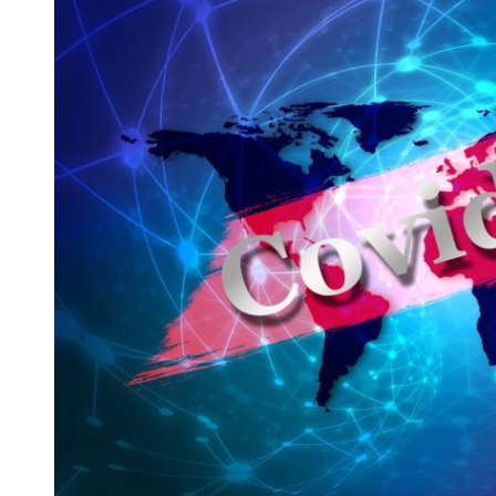
 woda nieprzydatna do spożycia!!!
a Rybnik?
 kolejnych afer w ochronie zdrowia — czas zacząć mówić o rozwiązan