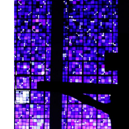
 woda nieprzydatna do spożycia!!!
a Rybnik?
 kolejnych afer w ochronie zdrowia — czas zacząć mówić o rozwiązan