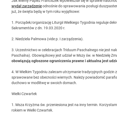
Jak wiemy Papież Franciszek wpowiedział się w sprawie nadcho
wydał zarządzenie
odnośnie do sprawowania posługi duszpasterski
już, że święta będą w tym roku wyjątkowe:
1. Porządek/organizację Liturgii Wielkiego Tygodnia reguluje dek
Sakramentów z dn. 19.03.2020 r.
2. Niedziela Palmowa (vide p. I zarządzenia).
3. Uczestnictwo w celebracjach Triduum Paschalnego nie jest nakaz
Paschalna). Obowiązkowy jest udział w Mszy św. w Niedzielę Z
obowiązują ogłoszone ograniczenia prawne i aktualna jest udz
4. W Wielkim Tygodniu zalecam utrzymanie tradycyjnych godzin z
sprawowane bez obecności wiernych. Należy powiadomić parafian 
duchowo w modlitwę w swoich domach.
Wielki Czwartek
1. Msza Krzyżma św. przeniesiona jest na inny termin. Korzysta
rokiem w Wielki Czwartek.