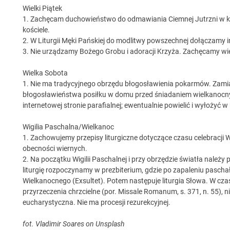
Wielki Piątek
1. Zachęcam duchowieństwo do odmawiania Ciemnej Jutrzni w k
kościele.
2. W Liturgii Męki Pańskiej do modlitwy powszechnej dołączamy int
3. Nie urządzamy Bożego Grobu i adoracji Krzyża. Zachęcamy wi
Wielka Sobota
1. Nie ma tradycyjnego obrzędu błogosławienia pokarmów. Zami
błogosławieństwa posiłku w domu przed śniadaniem wielkanocnym
internetowej stronie parafialnej; ewentualnie powielić i wyłożyć w 
Wigilia Paschalna/Wielkanoc
1. Zachowujemy przepisy liturgiczne dotyczące czasu celebracji W
obecności wiernych.
2. Na początku Wigilii Paschalnej i przy obrzędzie światła należy
liturgię rozpoczynamy w prezbiterium, gdzie po zapaleniu pascha
Wielkanocnego (Exsultet). Potem następuje liturgia Słowa. W czasie
przyrzeczenia chrzcielne (por. Missale Romanum, s. 371, n. 55), n
eucharystyczna. Nie ma procesji rezurekcyjnej.
fot. Vladimir Soares on Unsplash