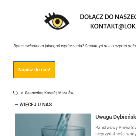
Byłeś świadkiem jakiegoś wydarzenia? Chciałbyś nas o czymś poi
Napisz do nas!
In
Gaszowice
,
Kościół
,
Msza Św.
WIĘCEJ U NAS
Uwaga Dębieńsko
Państwowy Powiatowy
nieprzydatności wody