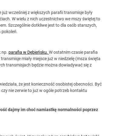
 już wcześniej z większych parafii transmisje były
ach. W wielu z nich uczestnictwo we mszy świętej to
m. Szczególnie dotkliwe jest to dla osób starszych,
h pokoleń.
k np.
parafia w Dębieńsku.
W ostatnim czasie parafia
 transmisje miały miejsce już w niedzielę (msza święta
ejnych transmisjach będzie można dowiadywać się z
iedziała, że jest konieczność osobistej obecności. Być
czy nie zerwie to już w ogóle potrzeb kontaktu
iwość dajmy im choć namiastkę normalności poprzez