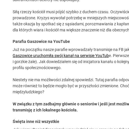
Siłą rzeczy kościół musi pójść szybko z duchem czasu. Oczywiście
prowadzone. Kryzys wywołał potrzebę w mniejszych miejscowośći
także okazja by spotkać się z sąsiadami, porozmawiania z kapłane
dla których wiara i kościół ma większe znaczenie niż dla obecnyc
Parafia Gaszowice na YouTube
Już na początku nasze parafie wprowadzały transmisje na FB ja
Gaszowice uruchomiła swój kanał na serwisie YouTub
e. Pierwsze
i gorzkie żale). Jak dowiedziałem się od inicjatora kanału o kol
profilu społecznościowego.
Niestety nie ma możliwości zdalnej spowiedzi. Tutaj parafia odpow
może również to będzie mogło być w przyszłości zmienione. Choć 
międzyludzkiego?
W związku z tym zadbajmy głównie o seniorów i jeśli jest możl
transmisję z ich lokalnego kościoła.
Święta inne niż wszystkie