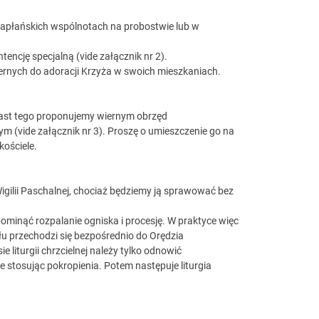
apłańskich wspólnotach na probostwie lub w
encję specjalną (vide załącznik nr 2).
ernych do adoracji Krzyża w swoich mieszkaniach.
ast tego proponujemy wiernym obrzęd
 (vide załącznik nr 3). Proszę o umieszczenie go na
kościele.
igilii Paschalnej, chociaż będziemy ją sprawować bez
 pominąć rozpalanie ogniska i procesję. W praktyce więc
łu przechodzi się bezpośrednio do Orędzia
 liturgii chrzcielnej należy tylko odnowić
ie stosując pokropienia. Potem następuje liturgia