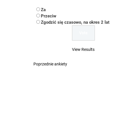
Koper – część 2.
Za
Koper
Przeciw
Zgodzić się czasowo, na okres 2 lat
Uwaga Dębieńsko –
Ilu mieszkańców m
View Results
Dość komentowania
Poprzednie ankiety