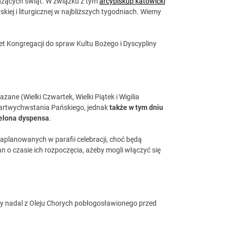
dzących świąt. W związku z tym
arcybiskup katowicki
ej i liturgicznej w najbliższych tygodniach. Wiemy
ret Kongregacji do spraw Kultu Bożego i Dyscypliny
ane (Wielki Czwartek, Wielki Piątek i Wigilia
martwychwstania Pańskiego, jednak
także w tym dniu
ielona dyspensa
.
aplanowanych w parafii celebracji, choć będą
o czasie ich rozpoczęcia, ażeby mogli włączyć się
my nadal z Oleju Chorych pobłogosławionego przed