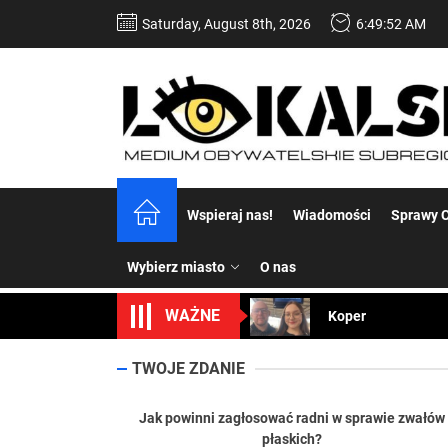
Skip
Saturday, August 8th, 2026
6:49:53 AM
to
the
content
Dość komentowania
Wspieraj nas!
Wiadomości
Sprawy C
Koper – część 2.
Wybierz miasto
O nas
Koper
WAŻNE
Uwaga Dębieńsko –
Ilu mieszkańców m
TWOJE ZDANIE
Dość komentowania
Jak powinni zagłosować radni w sprawie zwałów
płaskich?