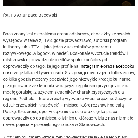
fot. FB Artur Baca Bacowski
Baca znany jest szerokiemu gronu odbiorców, chociażby ze swoich
występów w telewizji TVS, gdzie prowadzi swój autorski program
kulinarny lub z TTV – jako jeden z uczestników programu
rozrywkowego „Vlogbox. W necie”. Doskonałe wyczucie trendów i
mistrzowskie prowadzenie mediów społecznościowych
doprowadziły do tego, że jego profile na
Instagramie
oraz
Facebooku
obserwuje kilkaset tysięcy osób. Stając się jednym z jego followersów,
co kilka godzin możemy podziwiać jego niezwykłe kreacje kulinarne,
przygotowane ze składników najwyższej jakości i przyrządzone na
modłę góralską, z użyciem składników charakterystycznych dla
regionu Podhala – które zresztą wytwarza własnoręcznie. Zaczynał
od „Chorzowskich Krupówek” – miejsca, które rozsławił na całą
Polskę. Szczerość, upór w dążeniu do celu oraz ciężka praca
doprowadziły go do miejsca, o istnieniu którego wielu z nas nie miało
nawet pojęcia – przepięknego rancza w Stanowicach.
Złożyłem mu zatem wizytę, żeby dowiedzieć się jakie są jego plany