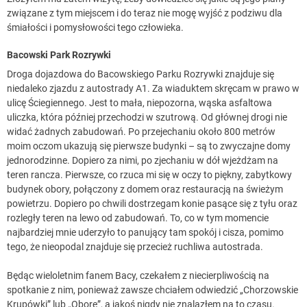
związane z tym miejscem i do teraz nie mogę wyjść z podziwu dla
śmiałości i pomysłowości tego człowieka.
Bacowski Park Rozrywki
Droga dojazdowa do Bacowskiego Parku Rozrywki znajduje się
niedaleko zjazdu z autostrady A1. Za wiaduktem skręcam w prawo w
ulicę Ściegiennego. Jest to mała, niepozorna, wąska asfaltowa
uliczka, która później przechodzi w szutrową. Od głównej drogi nie
widać żadnych zabudowań. Po przejechaniu około 800 metrów
moim oczom ukazują się pierwsze budynki – są to zwyczajne domy
jednorodzinne. Dopiero za nimi, po zjechaniu w dół wjeżdżam na
teren rancza. Pierwsze, co rzuca mi się w oczy to piękny, zabytkowy
budynek obory, połączony z domem oraz restauracją na świeżym
powietrzu. Dopiero po chwili dostrzegam konie pasące się z tyłu oraz
rozległy teren na lewo od zabudowań. To, co w tym momencie
najbardziej mnie uderzyło to panujący tam spokój i cisza, pomimo
tego, że nieopodal znajduje się przecież ruchliwa autostrada.
Będąc wieloletnim fanem Bacy, czekałem z niecierpliwością na
spotkanie z nim, ponieważ zawsze chciałem odwiedzić „Chorzowskie
Krupówki” lub „Oborę”, a jakoś nigdy nie znalazłem na to czasu.