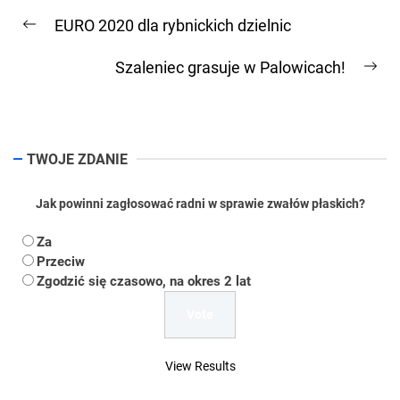
Nawigacja
EURO 2020 dla rybnickich dzielnic
wpisu
Previous
post:
Szaleniec grasuje w Palowicach!
Ne
pos
TWOJE ZDANIE
Jak powinni zagłosować radni w sprawie zwałów płaskich?
Za
Przeciw
Zgodzić się czasowo, na okres 2 lat
View Results