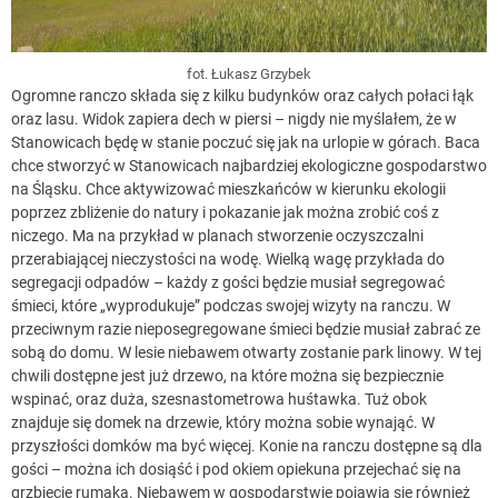
fot. Łukasz Grzybek
Ogromne ranczo składa się z kilku budynków oraz całych połaci łąk
oraz lasu. Widok zapiera dech w piersi – nigdy nie myślałem, że w
Stanowicach będę w stanie poczuć się jak na urlopie w górach. Baca
chce stworzyć w Stanowicach najbardziej ekologiczne gospodarstwo
na Śląsku. Chce aktywizować mieszkańców w kierunku ekologii
poprzez zbliżenie do natury i pokazanie jak można zrobić coś z
niczego. Ma na przykład w planach stworzenie oczyszczalni
przerabiającej nieczystości na wodę. Wielką wagę przykłada do
segregacji odpadów – każdy z gości będzie musiał segregować
śmieci, które „wyprodukuje” podczas swojej wizyty na ranczu. W
przeciwnym razie nieposegregowane śmieci będzie musiał zabrać ze
sobą do domu. W lesie niebawem otwarty zostanie park linowy. W tej
chwili dostępne jest już drzewo, na które można się bezpiecznie
wspinać, oraz duża, szesnastometrowa huśtawka. Tuż obok
znajduje się domek na drzewie, który można sobie wynająć. W
przyszłości domków ma być więcej. Konie na ranczu dostępne są dla
gości – można ich dosiąść i pod okiem opiekuna przejechać się na
grzbiecie rumaka. Niebawem w gospodarstwie pojawią się również