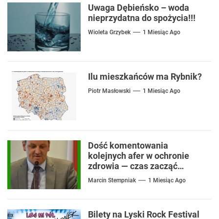
Uwaga Dębieńsko – woda
nieprzydatna do spożycia!!!
Wioleta Grzybek
1 Miesiąc Ago
Ilu mieszkańców ma Rybnik?
Piotr Masłowski
1 Miesiąc Ago
Dość komentowania
kolejnych afer w ochronie
zdrowia — czas zacząć
mówić o rozwiązaniach
Marcin Stempniak
1 Miesiąc Ago
Bilety na Lyski Rock Festival