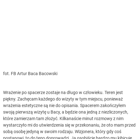
fot. FB Artur Baca Bacowski
Wrażenie po spacerze zostaje na długo w człowieku. Teren jest
piękny. Zachęcam każdego do wizyty w tym miejscu, ponieważ
wrażenia estetyczne są nie do opisania. Spacerem zakończyłem
swoją pierwszą wizytę u Bacy, a będzie ona jedną z niezliczonych,
które zamierzam tam złożyć. Kilkanaście minut rozmowy z nim
wystarczyło mi do utwierdzenia się w przekonaniu, że oto mam przed
sobą osobę jedyną w swoim rodzaju. Wizjonera, który gdy coś
postanowi, to do tego doprowadzi. Ja osobiście bardzo mu kibicuję.