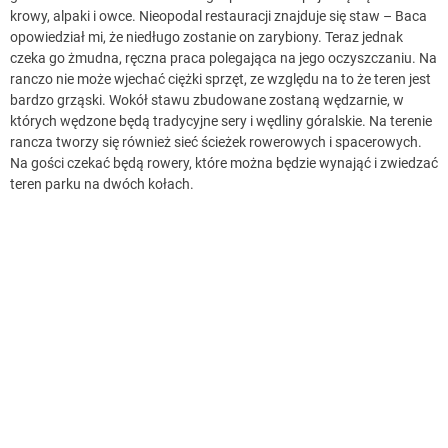
krowy, alpaki i owce. Nieopodal restauracji znajduje się staw – Baca
opowiedział mi, że niedługo zostanie on zarybiony. Teraz jednak
czeka go żmudna, ręczna praca polegająca na jego oczyszczaniu. Na
ranczo nie może wjechać ciężki sprzęt, ze względu na to że teren jest
bardzo grząski. Wokół stawu zbudowane zostaną wędzarnie, w
których wędzone będą tradycyjne sery i wędliny góralskie. Na terenie
rancza tworzy się również sieć ścieżek rowerowych i spacerowych.
Na gości czekać będą rowery, które można będzie wynająć i zwiedzać
teren parku na dwóch kołach.