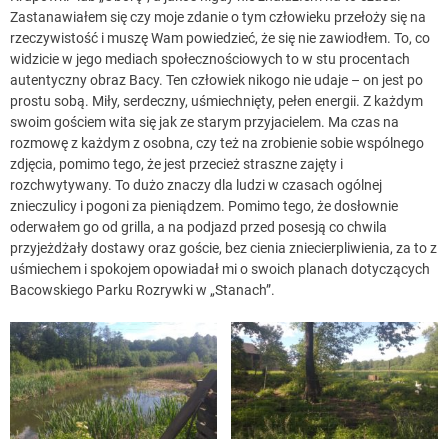
Zastanawiałem się czy moje zdanie o tym człowieku przełoży się na
rzeczywistość i muszę Wam powiedzieć, że się nie zawiodłem. To, co
widzicie w jego mediach społecznościowych to w stu procentach
autentyczny obraz Bacy. Ten człowiek nikogo nie udaje – on jest po
prostu sobą. Miły, serdeczny, uśmiechnięty, pełen energii. Z każdym
swoim gościem wita się jak ze starym przyjacielem. Ma czas na
rozmowę z każdym z osobna, czy też na zrobienie sobie wspólnego
zdjęcia, pomimo tego, że jest przecież straszne zajęty i
rozchwytywany. To dużo znaczy dla ludzi w czasach ogólnej
znieczulicy i pogoni za pieniądzem. Pomimo tego, że dosłownie
oderwałem go od grilla, a na podjazd przed posesją co chwila
przyjeżdżały dostawy oraz goście, bez cienia zniecierpliwienia, za to z
uśmiechem i spokojem opowiadał mi o swoich planach dotyczących
Bacowskiego Parku Rozrywki w „Stanach”.