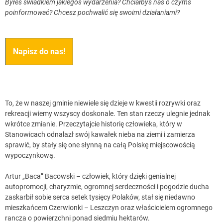
Byłeś świadkiem jakiegoś wydarzenia? Chciałbyś nas o czymś
poinformować? Chcesz pochwalić się swoimi działaniami?
Napisz do nas!
To, że w naszej gminie niewiele się dzieje w kwestii rozrywki oraz
rekreacji wiemy wszyscy doskonale. Ten stan rzeczy ulegnie jednak
wkrótce zmianie. Przeczytajcie historię człowieka, który w
Stanowicach odnalazł swój kawałek nieba na ziemi i zamierza
sprawić, by stały się one słynną na całą Polskę miejscowością
wypoczynkową.
Artur „Baca” Bacowski – człowiek, który dzięki genialnej
autopromocji, charyzmie, ogromnej serdeczności i pogodzie ducha
zaskarbił sobie serca setek tysięcy Polaków, stał się niedawno
mieszkańcem Czerwionki – Leszczyn oraz właścicielem ogromnego
rancza o powierzchni ponad siedmiu hektarów.