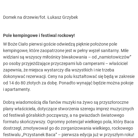
Domek na drzewie/fot. Łukasz Grzybek
Pole kempingowe i festiwal rockowy!
W Boże Ciało pierwsi goście odwiedzą pięknie położone pole
kempingowe, które zaopatrzone jest w pełny węzeł sanitarny. Mile
widziani są wszyscy miłośnicy biwakowania – od „namiotowiczów”
po osoby przyjeżdżające przyczepami lub camperami – właściciel
zapewnia, że miejsca wystarczy dla wszystkich i nie trzeba
dokonywać rezerwacji. Ceny na polu kształtować się będą w zakresie
od 14 do 80 złotych za dobę. Ponadto wynająć będzie można pokoje
i apartamenty.
Dobrą wiadomością dla fanów muzyki na żywo są przyszłoroczne
plany właściciela, dotyczące stworzenia szeregu imprez muzycznych
od festiwali góralskich począwszy, a na gwiazdach światowego
formatu skończywszy. Ogromny potencjał wielkiego pola, który Baca
dostrzegł, zmotywował go do zorganizowania wielkiego, rockowego
festiwalu „Przystanek Baca” – pierwsza edycja już w przyszłym roku!