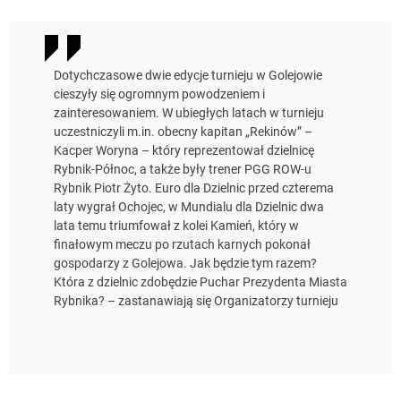
Dotychczasowe dwie edycje turnieju w Golejowie
cieszyły się ogromnym powodzeniem i
zainteresowaniem. W ubiegłych latach w turnieju
uczestniczyli m.in. obecny kapitan „Rekinów” –
Kacper Woryna – który reprezentował dzielnicę
Rybnik-Północ, a także były trener PGG ROW-u
Rybnik Piotr Żyto. Euro dla Dzielnic przed czterema
laty wygrał Ochojec, w Mundialu dla Dzielnic dwa
lata temu triumfował z kolei Kamień, który w
finałowym meczu po rzutach karnych pokonał
gospodarzy z Golejowa. Jak będzie tym razem?
Która z dzielnic zdobędzie Puchar Prezydenta Miasta
Rybnika? – zastanawiają się Organizatorzy turnieju