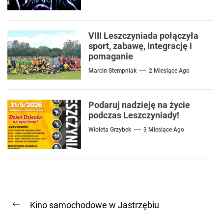
VIII Leszczyniada połączyła
sport, zabawę, integrację i
pomaganie
Marcin Stempniak
2 Miesiące Ago
Podaruj nadzieję na życie
podczas Leszczyniady!
Wioleta Grzybek
3 Miesiące Ago
Nawigacja
Kino samochodowe w Jastrzębiu
wpisu
Previous