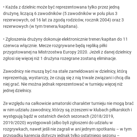
• Każda z dzielnic może być reprezentowana tylko przez jedną
drużynę, liczącą 6 zawodników (5 zawodników w polu plus 3
rezerwowych, od 16 lat za zgodą rodziców, rocznik 2004) oraz 3
rezerwowych (w tym trenera/kapitana).
• Zgłoszenia drużyny dokonuje elektronicznie trener/kapitan do 11
czerwca włącznie. Mecze rozgrywane będą repliką piłki
przygotowanej na Mistrzostwa Europy 2020. Jeżeli z danej dzielnicy
zgłosi się więcej niż 1 drużyna rozegrane zostaną eliminacje.
Zawodnicy nie muszą być na stałe zameldowani w dzielnicy, którą
reprezentują, wystarczy, że czują się z nią trwale związani i chcą dla
niej grać. Nie można jednak reprezentować w turnieju więcej niż
jednej dzielnicy.
Ze względu na całkowicie amatorski charakter turnieju nie mogą brać
w nim udziału zawodnicy, którzy są zrzeszeni w klubach piłkarskich i
występują bądź w ostatnich dwóch sezonach (2018/2019,
2019/2020) występowali (albo byli zgłoszeni do udziału w
rozgrywkach, nawet jeśli nie zagrali w ani jednym spotkaniu – w tym
przypadku karencja dotyczy jednak tylko ostatniego sezonu –