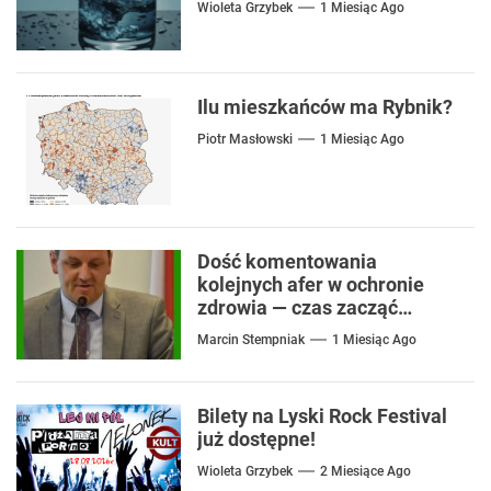
Wioleta Grzybek
1 Miesiąc Ago
Ilu mieszkańców ma Rybnik?
Piotr Masłowski
1 Miesiąc Ago
Dość komentowania
kolejnych afer w ochronie
zdrowia — czas zacząć
mówić o rozwiązaniach
Marcin Stempniak
1 Miesiąc Ago
Bilety na Lyski Rock Festival
już dostępne!
Wioleta Grzybek
2 Miesiące Ago