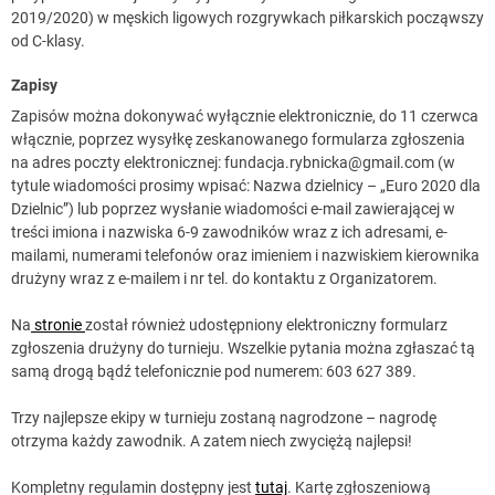
2019/2020) w męskich ligowych rozgrywkach piłkarskich począwszy
od C-klasy.
Zapisy
Zapisów można dokonywać wyłącznie elektronicznie, do 11 czerwca
włącznie, poprzez wysyłkę zeskanowanego formularza zgłoszenia
na adres poczty elektronicznej:
fundacja.rybnicka@gmail.com
(w
tytule wiadomości prosimy wpisać: Nazwa dzielnicy – „Euro 2020 dla
Dzielnic”) lub poprzez wysłanie wiadomości e-mail zawierającej w
treści imiona i nazwiska 6-9 zawodników wraz z ich adresami, e-
mailami, numerami telefonów oraz imieniem i nazwiskiem kierownika
drużyny wraz z e-mailem i nr tel. do kontaktu z Organizatorem.
Na
stronie
został również udostępniony elektroniczny formularz
zgłoszenia drużyny do turnieju. Wszelkie pytania można zgłaszać tą
samą drogą bądź telefonicznie pod numerem: 603 627 389.
Trzy najlepsze ekipy w turnieju zostaną nagrodzone – nagrodę
otrzyma każdy zawodnik. A zatem niech zwyciężą najlepsi!
Kompletny regulamin dostępny jest
tutaj
. Kartę zgłoszeniową