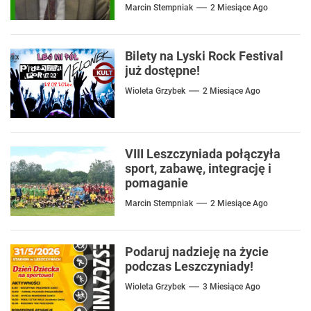
mówić o rozwiązaniach
Marcin Stempniak
2 Miesiące Ago
Bilety na Lyski Rock Festival
już dostępne!
Wioleta Grzybek
2 Miesiące Ago
VIII Leszczyniada połączyła
sport, zabawę, integrację i
pomaganie
Marcin Stempniak
2 Miesiące Ago
Podaruj nadzieję na życie
podczas Leszczyniady!
Wioleta Grzybek
3 Miesiące Ago