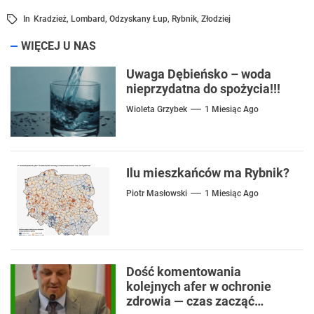
In
Kradzież
,
Lombard
,
Odzyskany Łup
,
Rybnik
,
Złodziej
WIĘCEJ U NAS
Uwaga Dębieńsko – woda
nieprzydatna do spożycia!!!
Wioleta Grzybek
1 Miesiąc Ago
Ilu mieszkańców ma Rybnik?
Piotr Masłowski
1 Miesiąc Ago
Dość komentowania
kolejnych afer w ochronie
zdrowia — czas zacząć