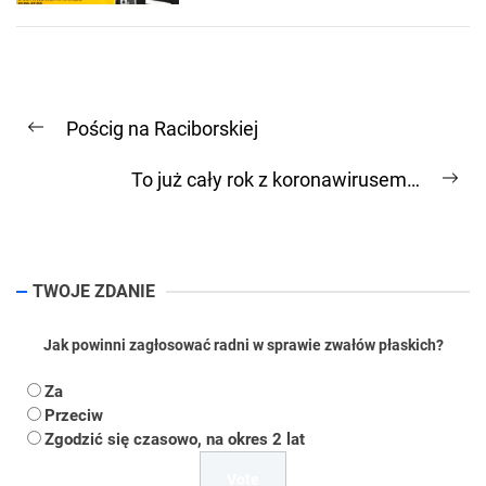
Nawigacja
Pościg na Raciborskiej
wpisu
Previous
post:
To już cały rok z koronawirusem…
Ne
pos
TWOJE ZDANIE
Jak powinni zagłosować radni w sprawie zwałów płaskich?
Za
Przeciw
Zgodzić się czasowo, na okres 2 lat