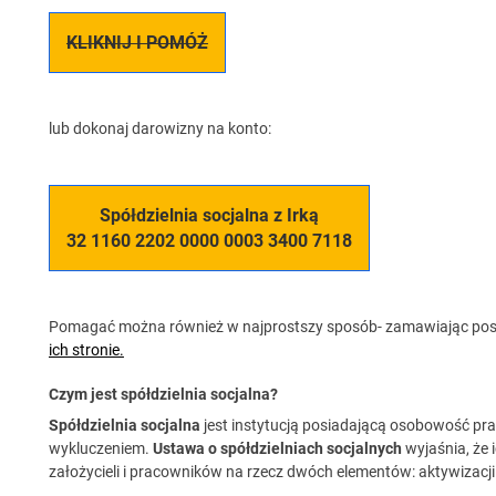
KLIKNIJ I POMÓŻ
lub dokonaj darowizny na konto:
Spółdzielnia socjalna z Irką
32 1160 2202 0000 0003 3400 7118
Pomagać można również w najprostszy sposób- zamawiając posi
ich stronie.
Czym jest spółdzielnia socjalna?
Spółdzielnia socjalna
jest instytucją posiadającą osobowość p
wykluczeniem.
Ustawa o spółdzielniach socjalnych
wyjaśnia, że 
założycieli i pracowników na rzecz dwóch elementów: aktywizacj