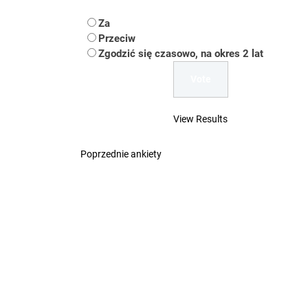
Koper – część 2.
Za
Koper
Przeciw
Zgodzić się czasowo, na okres 2 lat
Uwaga Dębieńsko –
Ilu mieszkańców m
View Results
Dość komentowania
Poprzednie ankiety