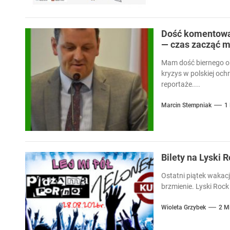
Dość komentowan
— czas zacząć m
Mam dość biernego ob
kryzys w polskiej och
reportaże....
Marcin Stempniak
1
Bilety na Lyski 
Ostatni piątek wakacj
brzmienie. Lyski Rock 
Wioleta Grzybek
2 M