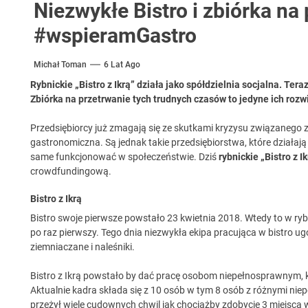
Niezwykłe Bistro i zbiórka na
#wspieramGastro
Michał Toman
6 Lat Ago
Rybnickie „Bistro z Ikrą” działa jako spółdzielnia socjalna. Ter
Zbiórka na przetrwanie tych trudnych czasów to jedyne ich rozw
Przedsiębiorcy już zmagają się ze skutkami kryzysu związanego 
gastronomiczna. Są jednak takie przedsiębiorstwa, które działaj
same funkcjonować w społeczeństwie. Dziś
rybnickie „Bistro z I
crowdfundingową.
Bistro z Ikrą
Bistro swoje pierwsze powstało 23 kwietnia 2018. Wtedy to w rybn
po raz pierwszy. Tego dnia niezwykła ekipa pracująca w bistro ug
ziemniaczane i naleśniki.
Bistro z Ikrą powstało by dać pracę osobom niepełnosprawnym, k
Aktualnie kadra składa się z 10 osób w tym 8 osób z różnymi ni
przeżył wiele cudownych chwil jak chociażby zdobycie 3 miejsca 