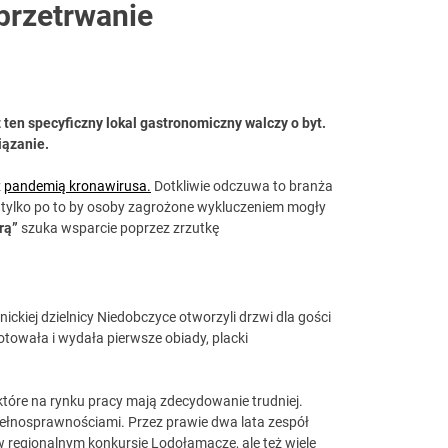
 przetrwanie
az ten specyficzny lokal gastronomiczny walczy o byt.
iązanie.
z
pandemią kronawirusa.
Dotkliwie odczuwa to branża
ą tylko po to by osoby zagrożone wykluczeniem mogły
krą”
szuka wsparcie poprzez zrzutkę
ickiej dzielnicy Niedobczyce otworzyli drzwi dla gości
otowała i wydała pierwsze obiady, placki
tóre na rynku pracy mają zdecydowanie trudniej.
epełnosprawnościami. Przez prawie dwa lata zespół
w regionalnym konkursie Lodołamacze, ale też wiele