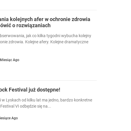
ia kolejnych afer w ochronie zdrowia
ówić o rozwiązaniach
serwowania, jak co kilka tygodni wybucha kolejny
ronie zdrowia. Kolejne afery. Kolejne dramatyczne
 Miesiąc Ago
Rock Festival już dostępne!
i w Lyskach od kilku lat ma jedno, bardzo konkretne
Festival VI odbędzie się na...
iesiące Ago