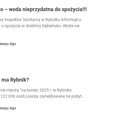
 – woda nieprzydatna do spożycia!!!
 Inspektor Sanitarny w Rybniku informuje o
 o spożycia w dzielnicy Dębieńsko. Woda nie
iesiąc Ago
w ma Rybnik?
nie miasta “na koniec 2025 r. w Rybniku
122 036 osób (osoby zameldowane na pobyt...
iesiąc Ago