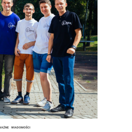
iach
WAŻNE
WIADOMOŚCI