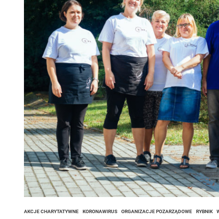
 woda nieprzydatna do spożycia!!!
a Rybnik?
 kolejnych afer w ochronie zdrowia — czas zacząć mówić o rozwiązan
AKCJE CHARYTATYWNE
KORONAWIRUS
ORGANIZACJE POZARZĄDOWE
RYBNIK