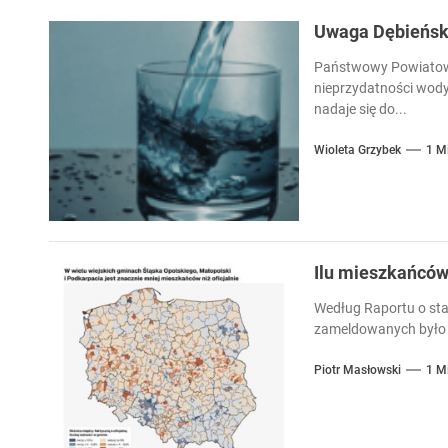
Uwaga Dębieńsko
Państwowy Powiatowy
nieprzydatności wody
nadaje się do...
Wioleta Grzybek
1 M
Ilu mieszkańcó
Według Raportu o sta
zameldowanych było 
Piotr Masłowski
1 M