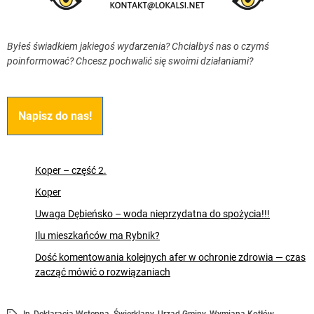
Byłeś świadkiem jakiegoś wydarzenia? Chciałbyś nas o czymś
poinformować? Chcesz pochwalić się swoimi działaniami?
Napisz do nas!
Koper – część 2.
Koper
Uwaga Dębieńsko – woda nieprzydatna do spożycia!!!
Ilu mieszkańców ma Rybnik?
Dość komentowania kolejnych afer w ochronie zdrowia — czas
zacząć mówić o rozwiązaniach
In
Deklaracja Wstępna
,
Świerklany
,
Urząd Gminy
,
Wymiana Kotłów