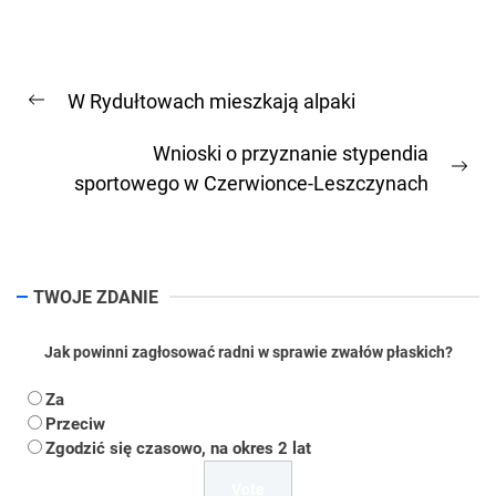
Nawigacja
W Rydułtowach mieszkają alpaki
wpisu
Previous
post:
Wnioski o przyznanie stypendia
Ne
sportowego w Czerwionce-Leszczynach
pos
TWOJE ZDANIE
Jak powinni zagłosować radni w sprawie zwałów płaskich?
Za
Przeciw
Zgodzić się czasowo, na okres 2 lat