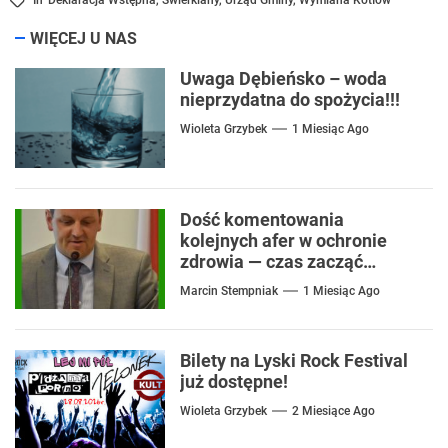
WIĘCEJ U NAS
Uwaga Dębieńsko – woda
nieprzydatna do spożycia!!!
Wioleta Grzybek
1 Miesiąc Ago
Dość komentowania
kolejnych afer w ochronie
zdrowia — czas zacząć
mówić o rozwiązaniach
Marcin Stempniak
1 Miesiąc Ago
Bilety na Lyski Rock Festival
już dostępne!
Wioleta Grzybek
2 Miesiące Ago