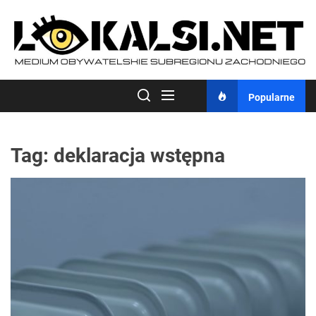
Skip
to
the
content
Popularne
Tag:
deklaracja wstępna