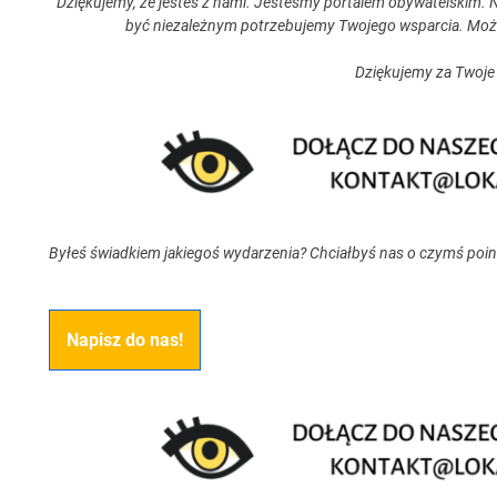
Dziękujemy, że jesteś z nami. Jesteśmy portalem obywatelskim. N
być niezależnym potrzebujemy Twojego wsparcia. Moż
Dziękujemy za Twoje
Byłeś świadkiem jakiegoś wydarzenia? Chciałbyś nas o czymś poi
Napisz do nas!