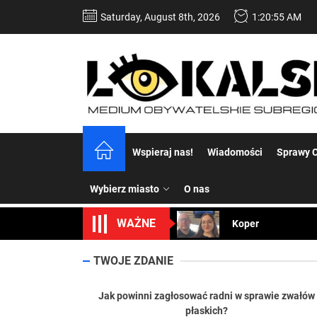
Skip
Saturday, August 8th, 2026
1:20:56 AM
to
the
content
Dość komentowania
Wspieraj nas!
Wiadomości
Sprawy C
Koper – część 2.
Wybierz miasto
O nas
Koper
WAŻNE
Uwaga Dębieńsko –
Ilu mieszkańców m
TWOJE ZDANIE
Dość komentowania
Jak powinni zagłosować radni w sprawie zwałów
płaskich?