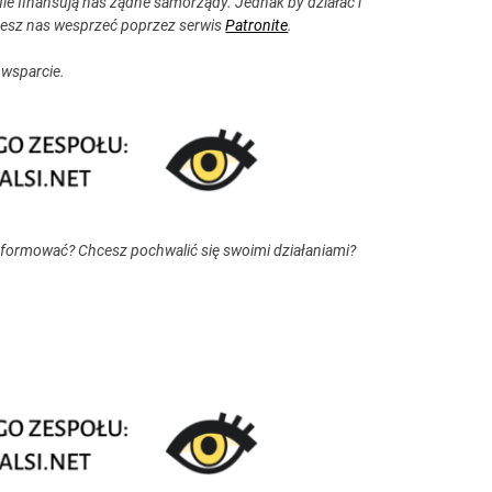
ie finansują nas żądne samorządy. Jednak by działać i
esz nas wesprzeć poprzez serwis
Patronite
.
 wsparcie.
nformować? Chcesz pochwalić się swoimi działaniami?