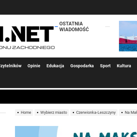
OSTATNIA
lokalsi.net
WIADOMOŚĆ
 kolejnych afer w ochronie zdrowia — czas zacząć mówić o rozwiązan
zytelników
Opinie
Edukacja
Gospodarka
Sport
Kultura
 woda nieprzydatna do spożycia!!!
a Rybnik?
Home
Wybierz miasto
Czerwionka-Leszczyny
Na Mak
 kolejnych afer w ochronie zdrowia — czas zacząć mówić o rozwiązan