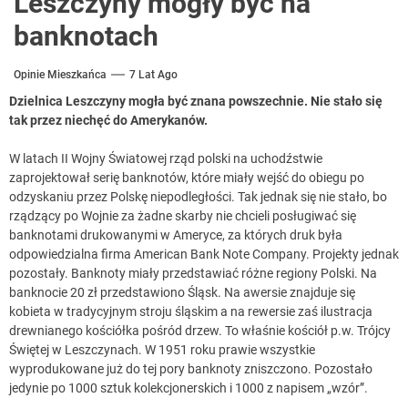
Leszczyny mogły być na
banknotach
Opinie Mieszkańca
7 Lat Ago
Dzielnica Leszczyny mogła być znana powszechnie. Nie stało się
tak przez niechęć do Amerykanów.
W latach II Wojny Światowej rząd polski na uchodźstwie
zaprojektował serię banknotów, które miały wejść do obiegu po
odzyskaniu przez Polskę niepodległości. Tak jednak się nie stało, bo
rządzący po Wojnie za żadne skarby nie chcieli posługiwać się
banknotami drukowanymi w Ameryce, za których druk była
odpowiedzialna firma American Bank Note Company. Projekty jednak
pozostały. Banknoty miały przedstawiać różne regiony Polski. Na
banknocie 20 zł przedstawiono Śląsk. Na awersie znajduje się
kobieta w tradycyjnym stroju śląskim a na rewersie zaś ilustracja
drewnianego kościółka pośród drzew. To właśnie kościół p.w. Trójcy
Świętej w Leszczynach. W 1951 roku prawie wszystkie
wyprodukowane już do tej pory banknoty zniszczono. Pozostało
jedynie po 1000 sztuk kolekcjonerskich i 1000 z napisem „wzór”.