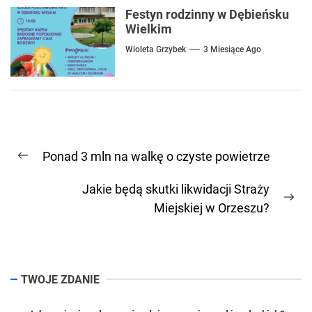
Festyn rodzinny w Dębieńsku
Wielkim
Wioleta Grzybek
3 Miesiące Ago
Nawigacja
Ponad 3 mln na walkę o czyste powietrze
wpisu
Previous
post:
Jakie będą skutki likwidacji Straży
Ne
Miejskiej w Orzeszu?
pos
TWOJE ZDANIE