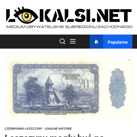
Skip
to
the
content
Popularne
CZERWIONKA-LESZCZYNY
LOKALNE HISTORIE