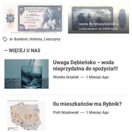
Dawny drewniany kościół w
Leszczynach na banknocie.
In
Banknot
,
Historia
,
Leszczyny
WIĘCEJ U NAS
Uwaga Dębieńsko – woda
nieprzydatna do spożycia!!!
Wioleta Grzybek
1 Miesiąc Ago
Ilu mieszkańców ma Rybnik?
Piotr Masłowski
1 Miesiąc Ago