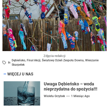
Zdjęcia redakcji
Dębieńsko
,
Finał Akcji
,
Światowy Dzień Zespołu Downa
,
Wieszanie
In
Skarpetek
WIĘCEJ U NAS
Uwaga Dębieńsko – woda
nieprzydatna do spożycia!!!
Wioleta Grzybek
1 Miesiąc Ago