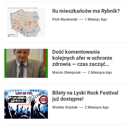
Ilu mieszkańców ma Rybnik?
Piotr Masłowski
1 Miesiąc Ago
Dość komentowania
kolejnych afer w ochronie
zdrowia — czas zacząć
mówić o rozwiązaniach
Marcin Stempniak
2 Miesiące Ago
Bilety na Lyski Rock Festival
już dostępne!
Wioleta Grzybek
2 Miesiące Ago