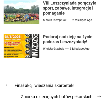
VIII Leszczyniada połączyła
sport, zabawę, integrację i
pomaganie
Marcin Stempniak
2 Miesiące Ago
Podaruj nadzieję na życie
podczas Leszczyniady!
Wioleta Grzybek
3 Miesiące Ago
Nawigacja
Finał akcji wieszania skarpetek!
wpisu
Previous
post:
Zbiórka dziecięcych butów piłkarskich
Ne
pos