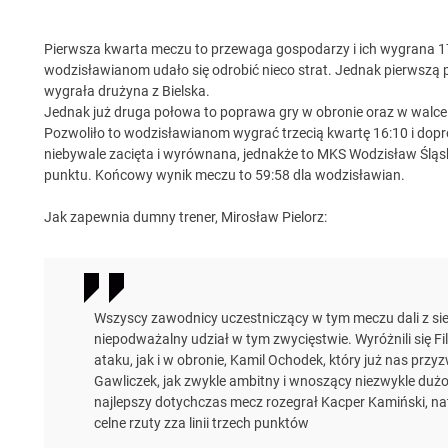
Pierwsza kwarta meczu to przewaga gospodarzy i ich wygrana 17:
wodzisławianom udało się odrobić nieco strat. Jednak pierwszą 
wygrała drużyna z Bielska.
Jednak już druga połowa to poprawa gry w obronie oraz w walce o
Pozwoliło to wodzisławianom wygrać trzecią kwartę 16:10 i dopr
niebywale zacięta i wyrównana, jednakże to MKS Wodzisław Śląski
punktu. Końcowy wynik meczu to 59:58 dla wodzisławian.
Jak zapewnia dumny trener, Mirosław Pielorz:
Wszyscy zawodnicy uczestniczący w tym meczu dali z sie
niepodważalny udział w tym zwycięstwie. Wyróżnili się Fil
ataku, jak i w obronie, Kamil Ochodek, który już nas przy
Gawliczek, jak zwykle ambitny i wnoszący niezwykle dużo
najlepszy dotychczas mecz rozegrał Kacper Kamiński, n
celne rzuty zza linii trzech punktów