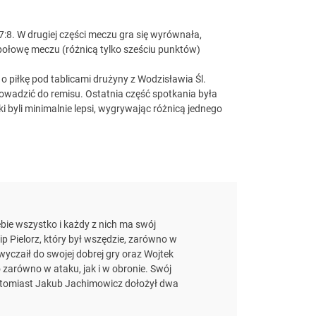
8. W drugiej części meczu gra się wyrównała,
połowę meczu (różnicą tylko sześciu punktów)
 piłkę pod tablicami drużyny z Wodzisławia Śl.
owadzić do remisu. Ostatnia część spotkania była
 byli minimalnie lepsi, wygrywając różnicą jednego
bie wszystko i każdy z nich ma swój
ip Pielorz, który był wszędzie, zarówno w
zwyczaił do swojej dobrej gry oraz Wojtek
 zarówno w ataku, jak i w obronie. Swój
atomiast Jakub Jachimowicz dołożył dwa