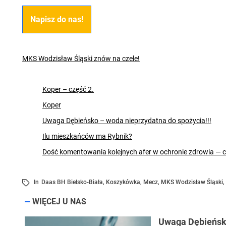
Napisz do nas!
MKS Wodzisław Śląski znów na czele!
Koper – część 2.
Koper
Uwaga Dębieńsko – woda nieprzydatna do spożycia!!!
Ilu mieszkańców ma Rybnik?
Dość komentowania kolejnych afer w ochronie zdrowia — 
In
Daas BH Bielsko-Biała
,
Koszykówka
,
Mecz
,
MKS Wodzisław Śląski
,
WIĘCEJ U NAS
Uwaga Dębieńsko