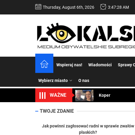
Skip
Thursday, August 6th, 2026
3:47:29 AM
to
the
content
Dość komentowania
Wspieraj nas!
Wiadomości
Sprawy C
Koper – część 2.
Wybierz miasto
O nas
Koper
WAŻNE
Uwaga Dębieńsko –
Ilu mieszkańców m
TWOJE ZDANIE
Dość komentowania
Jak powinni zagłosować radni w sprawie zwałów
płaskich?