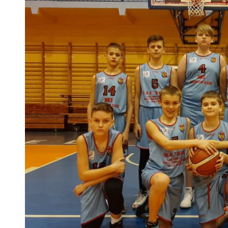
 woda nieprzydatna do spożycia!!!
a Rybnik?
 kolejnych afer w ochronie zdrowia — czas zacząć mówić o rozwiązan