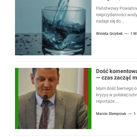
Państwowy Powiatowy
nieprzydatności wody
nadaje się do...
Wioleta Grzybek
1 M
Dość komentowan
— czas zacząć m
Mam dość biernego ob
kryzys w polskiej och
reportaże....
Marcin Stempniak
1