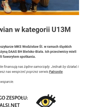
wian w kategorii U13M
koszykarze MKS Wodzisław Śl. w ramach śląskich
żyną DAAS BH Bielsko-Biała. Ich przeciwnicy mieli
byli faworytem spotkania.
ie finansują nas żądne samorządy. Jednak by działać i
esz nas wesprzeć poprzez serwis
Patronite
.
 wsparcie.