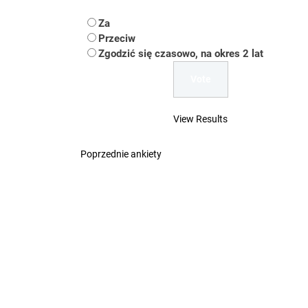
Koper – część 2.
Za
Koper
Przeciw
Zgodzić się czasowo, na okres 2 lat
Uwaga Dębieńsko –
Ilu mieszkańców m
View Results
Dość komentowania
Poprzednie ankiety