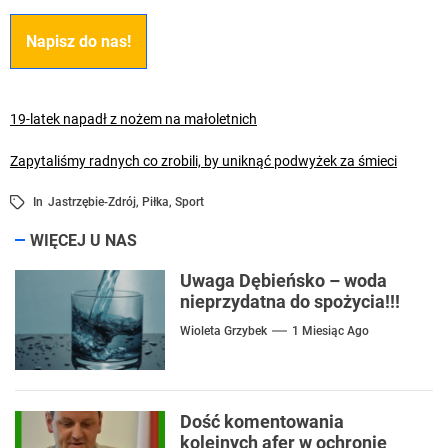
Napisz do nas!
19-latek napadł z nożem na małoletnich
Zapytaliśmy radnych co zrobili, by uniknąć podwyżek za śmieci
In
Jastrzębie-Zdrój
,
Piłka
,
Sport
WIĘCEJ U NAS
Uwaga Dębieńsko – woda
nieprzydatna do spożycia!!!
Wioleta Grzybek
1 Miesiąc Ago
Dość komentowania
kolejnych afer w ochronie