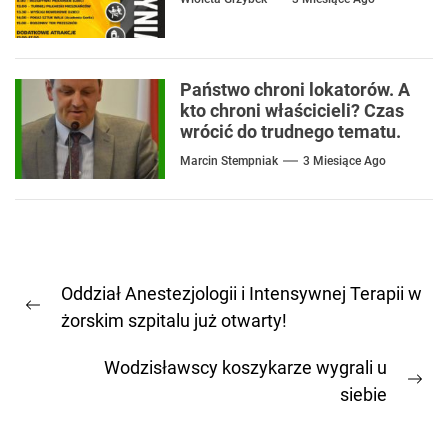
Państwo chroni lokatorów. A
kto chroni właścicieli? Czas
wrócić do trudnego tematu.
Marcin Stempniak
3 Miesiące Ago
Nawigacja
Oddział Anestezjologii i Intensywnej Terapii w
wpisu
Previous
żorskim szpitalu już otwarty!
post:
Wodzisławscy koszykarze wygrali u
Ne
siebie
pos