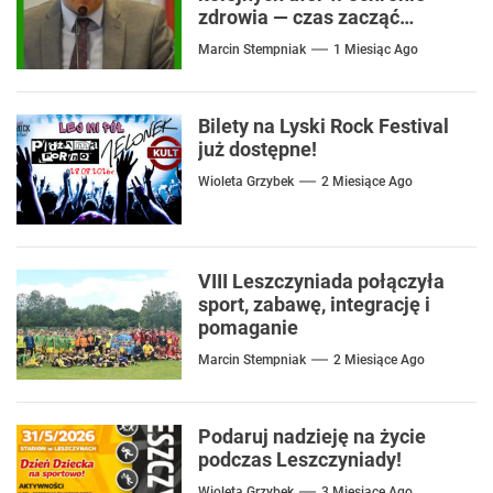
zdrowia — czas zacząć
mówić o rozwiązaniach
Marcin Stempniak
1 Miesiąc Ago
Bilety na Lyski Rock Festival
już dostępne!
Wioleta Grzybek
2 Miesiące Ago
VIII Leszczyniada połączyła
sport, zabawę, integrację i
pomaganie
Marcin Stempniak
2 Miesiące Ago
Podaruj nadzieję na życie
podczas Leszczyniady!
Wioleta Grzybek
3 Miesiące Ago