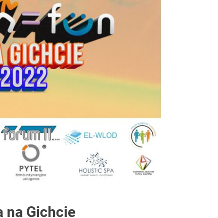
iach
 na Gichcie