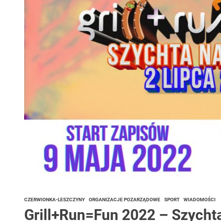
 woda nieprzydatna do spożycia!!!
a Rybnik?
 kolejnych afer w ochronie zdrowia — czas zacząć mówić o rozwiązan
CZERWIONKA-LESZCZYNY
ORGANIZACJE POZARZĄDOWE
SPORT
WIADOMOŚCI
Grill+Run=Fun 2022 – Szychta