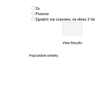
Koper – część 2.
Za
Koper
Przeciw
Zgodzić się czasowo, na okres 2 lat
Uwaga Dębieńsko –
Ilu mieszkańców m
View Results
Dość komentowania
Poprzednie ankiety