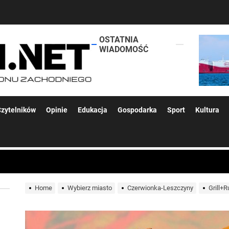
OSTATNIA
lokalsi.net
WIADOMOŚĆ
 kolejnych afer w ochronie zdrowia — czas zacząć mówić o rozwiązan
zytelników
Opinie
Edukacja
Gospodarka
Sport
Kultura
 woda nieprzydatna do spożycia!!!
a Rybnik?
Home
Wybierz miasto
Czerwionka-Leszczyny
Grill+
 kolejnych afer w ochronie zdrowia — czas zacząć mówić o rozwiązan