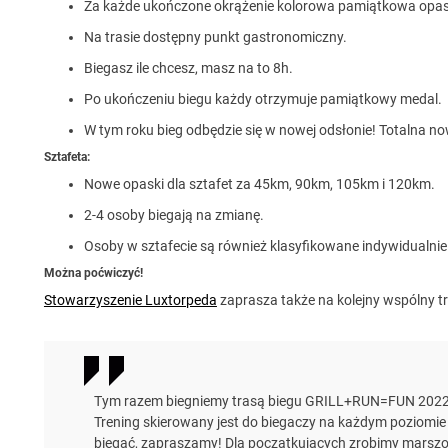
Za każde ukończone okrążenie kolorowa pamiątkowa opa
Na trasie dostępny punkt gastronomiczny.
Biegasz ile chcesz, masz na to 8h.
Po ukończeniu biegu każdy otrzymuje pamiątkowy medal.
W tym roku bieg odbędzie się w nowej odsłonie! Totalna no
Sztafeta:
Nowe opaski dla sztafet za 45km, 90km, 105km i 120km.
2-4 osoby biegają na zmianę.
Osoby w sztafecie są również klasyfikowane indywidualnie
Można poćwiczyć!
Stowarzyszenie Luxtorpeda
zaprasza także na kolejny wspólny t
Tym razem biegniemy trasą biegu GRILL+RUN=FUN 2022, 
Trening skierowany jest do biegaczy na każdym poziomie
biegać, zapraszamy! Dla początkujących zrobimy marszo