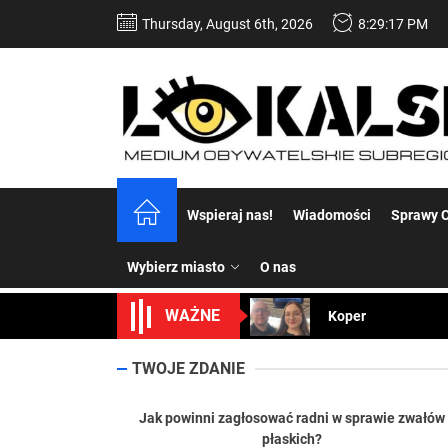
Skip
Thursday, August 6th, 2026
8:29:18 PM
to
the
content
Dość komentowania
Wspieraj nas!
Wiadomości
Sprawy C
Koper – część 2.
Wybierz miasto
O nas
Koper
WAŻNE
Uwaga Dębieńsko –
Ilu mieszkańców m
TWOJE ZDANIE
Dość komentowania
Jak powinni zagłosować radni w sprawie zwałów
płaskich?