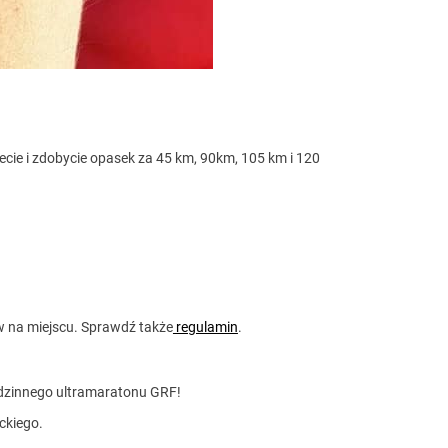
cie i zdobycie opasek za 45 km, 90km, 105 km i 120
w na miejscu. Sprawdź także
regulamin
.
godzinnego ultramaratonu GRF!
ckiego.