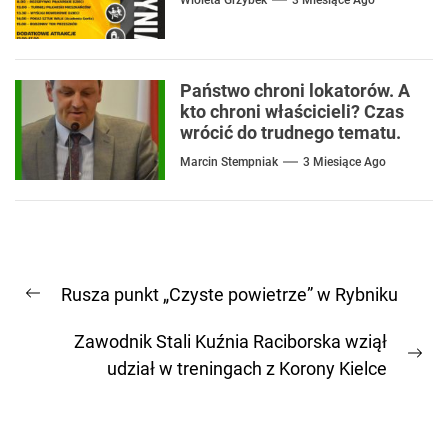
Państwo chroni lokatorów. A
kto chroni właścicieli? Czas
wrócić do trudnego tematu.
Marcin Stempniak
3 Miesiące Ago
Nawigacja
Rusza punkt „Czyste powietrze” w Rybniku
wpisu
Previous
post:
Zawodnik Stali Kuźnia Raciborska wziął
Ne
udział w treningach z Korony Kielce
pos