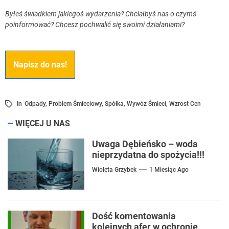
Byłeś świadkiem jakiegoś wydarzenia? Chciałbyś nas o czymś
poinformować? Chcesz pochwalić się swoimi działaniami?
Napisz do nas!
In
Odpady
,
Problem Śmieciowy
,
Spółka
,
Wywóz Śmieci
,
Wzrost Cen
WIĘCEJ U NAS
Uwaga Dębieńsko – woda
nieprzydatna do spożycia!!!
Wioleta Grzybek
1 Miesiąc Ago
Dość komentowania
kolejnych afer w ochronie