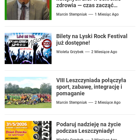
zdrowia — czas zacząć
mówić o rozwiązaniach
Marcin Stempniak
1 Miesiąc Ago
Bilety na Lyski Rock Festival
już dostępne!
Wioleta Grzybek
2 Miesiące Ago
VIII Leszczyniada połączyła
sport, zabawę, integrację i
pomaganie
Marcin Stempniak
2 Miesiące Ago
Podaruj nadzieję na życie
podczas Leszczyniady!
Wioleta Grzybek
3 Miesiące Ago