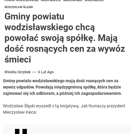
POWIAT WODZISŁAWSKI
RADA MIASTA
ŚRODOWISKO
WIADOMOŚCI
WODZISŁAW ŚLĄSKI
Gminy powiatu
wodzisławskiego chcą
powołać swoją spółkę. Mają
dość rosnących cen za wywóz
śmieci
Wioleta Grzybek
6 Lat Ago
Gminy powiatu wodzisławskiego mają dość rosnących cen za
wywóz odpadów. Powołają międzygminną spółkę, która będzie
zajmować się ich odbiorem, a później ich zagospodarowaniem.
Wodzisław Śląski wyszedł z tą inicjatywą. Jak tłumaczy prezydent
Mieczysław Kieca: