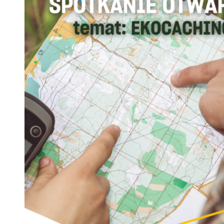
 woda nieprzydatna do spożycia!!!
a Rybnik?
 kolejnych afer w ochronie zdrowia — czas zacząć mówić o rozwiązan