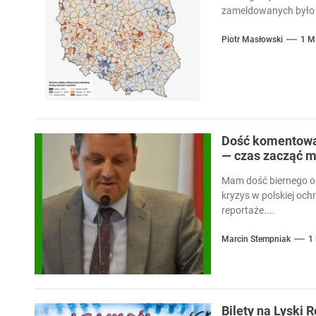
zameldowanych było 
Piotr Masłowski
1 M
Dość komentowan
— czas zacząć m
Mam dość biernego ob
kryzys w polskiej och
reportaże....
Marcin Stempniak
1
Bilety na Lyski 