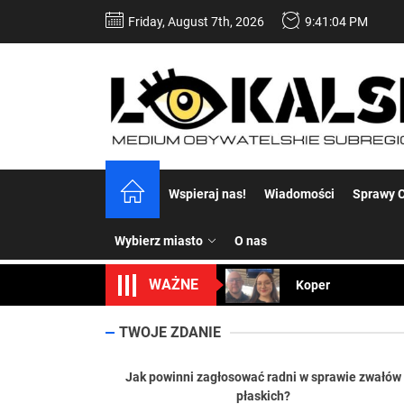
Skip
Friday, August 7th, 2026
9:41:05 PM
to
the
content
Dość komentowania
Wspieraj nas!
Wiadomości
Sprawy C
Koper – część 2.
Wybierz miasto
O nas
Koper
WAŻNE
Uwaga Dębieńsko –
Ilu mieszkańców m
TWOJE ZDANIE
Dość komentowania
Jak powinni zagłosować radni w sprawie zwałów
płaskich?