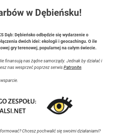
arbów w Dębieńsku!
 LKS Dąb: Dębieńsko odbędzie się wydarzenie o
ączenia dwóch idei: ekologii i geocachingu. O ile
zowej gry terenowej, popularnej na całym świecie.
ie finansują nas żądne samorządy. Jednak by działać i
esz nas wesprzeć poprzez serwis
Patronite
.
 wsparcie.
nformować? Chcesz pochwalić się swoimi działaniami?