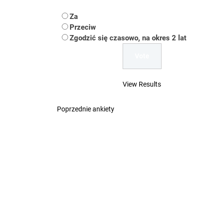
Koper – część 2.
Za
Koper
Przeciw
Zgodzić się czasowo, na okres 2 lat
Uwaga Dębieńsko –
Ilu mieszkańców m
View Results
Dość komentowania
Poprzednie ankiety