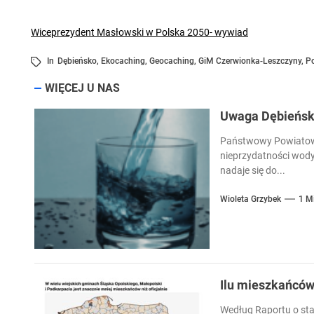
Wiceprezydent Masłowski w Polska 2050- wywiad
In
Dębieńsko
,
Ekocaching
,
Geocaching
,
GiM Czerwionka-Leszczyny
,
P
WIĘCEJ U NAS
Uwaga Dębieńsko
Państwowy Powiatowy
nieprzydatności wody
nadaje się do...
Wioleta Grzybek
1 M
Ilu mieszkańcó
Według Raportu o sta