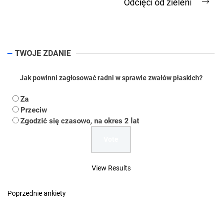
Odcięci od zieleni
Ne
pos
TWOJE ZDANIE
Jak powinni zagłosować radni w sprawie zwałów płaskich?
Za
Przeciw
Zgodzić się czasowo, na okres 2 lat
View Results
Poprzednie ankiety