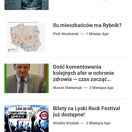
Ilu mieszkańców ma Rybnik?
Piotr Masłowski
1 Miesiąc Ago
Dość komentowania
kolejnych afer w ochronie
zdrowia — czas zacząć
mówić o rozwiązaniach
Marcin Stempniak
2 Miesiące Ago
Bilety na Lyski Rock Festival
już dostępne!
Wioleta Grzybek
2 Miesiące Ago