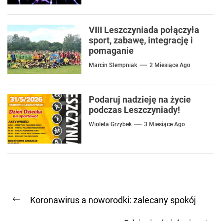
VIII Leszczyniada połączyła
sport, zabawę, integrację i
pomaganie
Marcin Stempniak
2 Miesiące Ago
Podaruj nadzieję na życie
podczas Leszczyniady!
Wioleta Grzybek
3 Miesiące Ago
Nawigacja
Koronawirus a noworodki: zalecany spokój
wpisu
Previous
post: