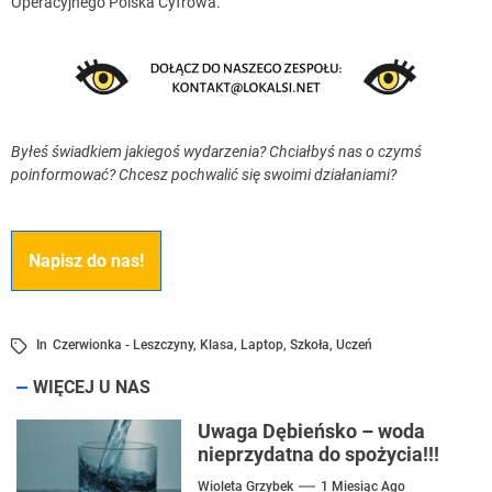
Operacyjnego Polska Cyfrowa.
Byłeś świadkiem jakiegoś wydarzenia? Chciałbyś nas o czymś
poinformować? Chcesz pochwalić się swoimi działaniami?
Napisz do nas!
In
Czerwionka - Leszczyny
,
Klasa
,
Laptop
,
Szkoła
,
Uczeń
WIĘCEJ U NAS
Uwaga Dębieńsko – woda
nieprzydatna do spożycia!!!
Wioleta Grzybek
1 Miesiąc Ago