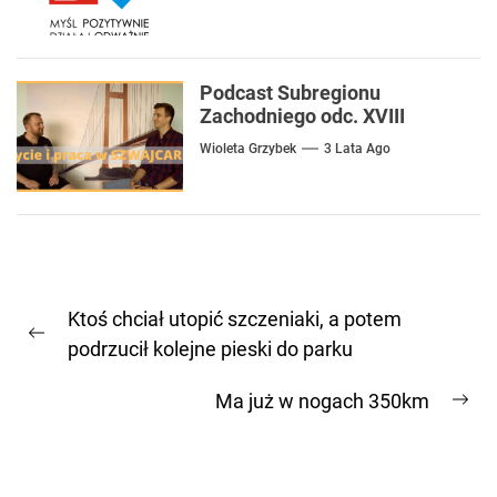
Podcast Subregionu
Zachodniego odc. XVIII
Wioleta Grzybek
3 Lata Ago
Nawigacja
Ktoś chciał utopić szczeniaki, a potem
wpisu
Previous
podrzucił kolejne pieski do parku
post:
Ma już w nogach 350km
Ne
pos