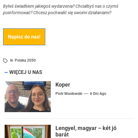
Byłeś świadkiem jakiegoś wydarzenia? Chciałbyś nas o czymś
poinformować? Chcesz pochwalić się swoimi działaniami?
Napisz do nas!
In
Polska 2050
WIĘCEJ U NAS
Koper
Piotr Masłowski
6 Dni Ago
Lengyel, magyar – két jó
barát