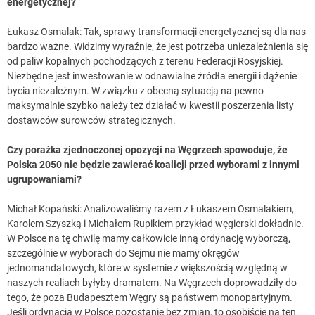
energetycznej?
Łukasz Osmalak: Tak, sprawy transformacji energetycznej są dla nas
bardzo ważne. Widzimy wyraźnie, że jest potrzeba uniezależnienia się
od paliw kopalnych pochodzących z terenu Federacji Rosyjskiej.
Niezbędne jest inwestowanie w odnawialne źródła energii i dążenie
bycia niezależnym. W związku z obecną sytuacją na pewno
maksymalnie szybko należy też działać w kwestii poszerzenia listy
dostawców surowców strategicznych.
Czy porażka zjednoczonej opozycji na Węgrzech spowoduje, że
Polska 2050 nie będzie zawierać koalicji przed wyborami z innymi
ugrupowaniami?
Michał Kopański: Analizowaliśmy razem z Łukaszem Osmalakiem,
Karolem Szyszką i Michałem Rupikiem przykład węgierski dokładnie.
W Polsce na tę chwilę mamy całkowicie inną ordynację wyborczą,
szczególnie w wyborach do Sejmu nie mamy okręgów
jednomandatowych, które w systemie z większością względną w
naszych realiach byłyby dramatem. Na Węgrzech doprowadziły do
tego, że poza Budapesztem Węgry są państwem monopartyjnym.
Jeśli ordynacja w Polsce pozostanie bez zmian, to osobiście na ten