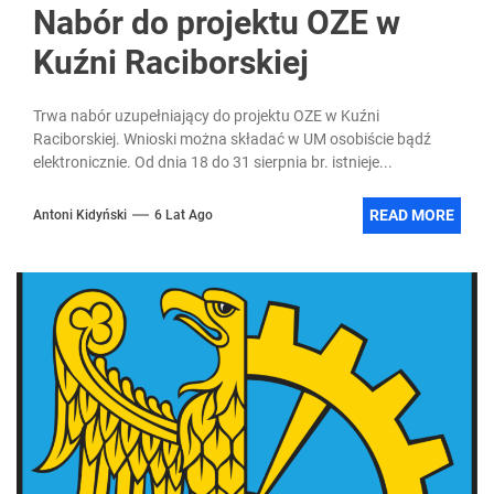
Nabór do projektu OZE w
Kuźni Raciborskiej
Trwa nabór uzupełniający do projektu OZE w Kuźni
Raciborskiej. Wnioski można składać w UM osobiście bądź
elektronicznie. Od dnia 18 do 31 sierpnia br. istnieje...
READ MORE
Antoni Kidyński
6 Lat Ago