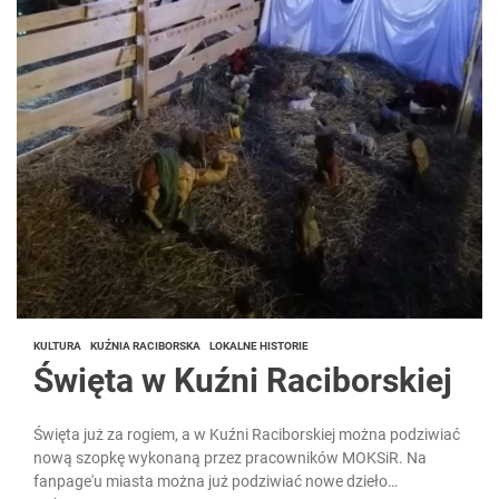
KULTURA
KUŹNIA RACIBORSKA
LOKALNE HISTORIE
Święta w Kuźni Raciborskiej
Święta już za rogiem, a w Kuźni Raciborskiej można podziwiać
nową szopkę wykonaną przez pracowników MOKSiR. Na
fanpage'u miasta można już podziwiać nowe dzieło