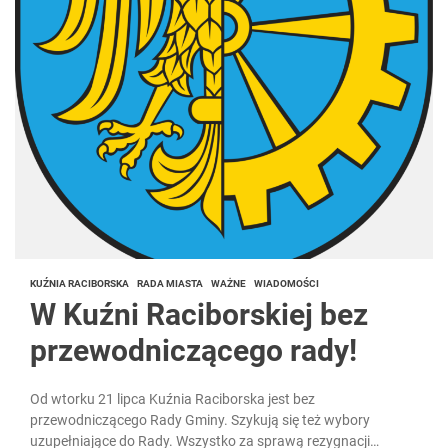
KUŹNIA RACIBORSKA
RADA MIASTA
WAŻNE
WIADOMOŚCI
W Kuźni Raciborskiej bez
przewodniczącego rady!
Od wtorku 21 lipca Kuźnia Raciborska jest bez
przewodniczącego Rady Gminy. Szykują się też wybory
uzupełniające do Rady. Wszystko za sprawą rezygnacji