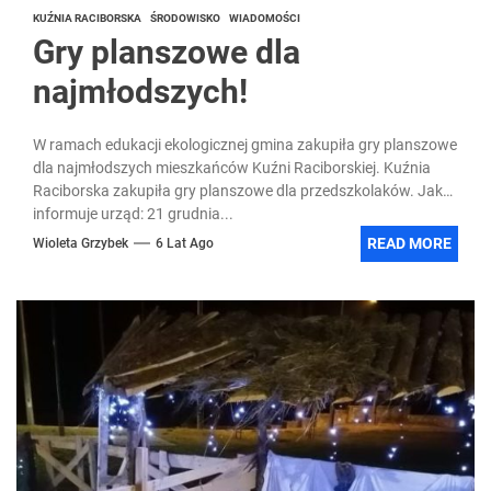
KUŹNIA RACIBORSKA
ŚRODOWISKO
WIADOMOŚCI
Gry planszowe dla
najmłodszych!
W ramach edukacji ekologicznej gmina zakupiła gry planszowe
dla najmłodszych mieszkańców Kuźni Raciborskiej. Kuźnia
Raciborska zakupiła gry planszowe dla przedszkolaków. Jak
informuje urząd: 21 grudnia...
READ MORE
Wioleta Grzybek
6 Lat Ago