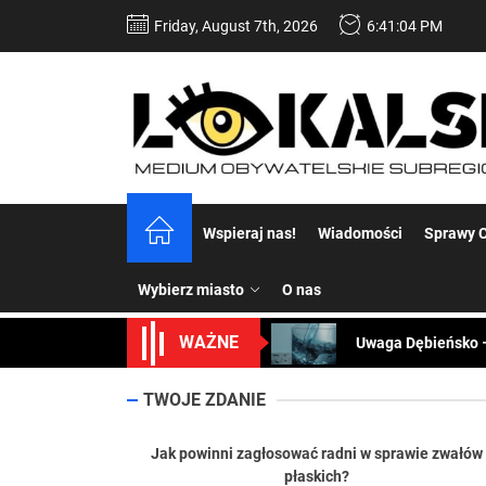
Skip
Friday, August 7th, 2026
6:41:05 PM
to
the
content
Dość komentowania
Koper – część 2.
Wspieraj nas!
Wiadomości
Sprawy C
Koper
Wybierz miasto
O nas
Uwaga Dębieńsko –
WAŻNE
Ilu mieszkańców m
Dość komentowania
TWOJE ZDANIE
Koper – część 2.
Jak powinni zagłosować radni w sprawie zwałów
płaskich?