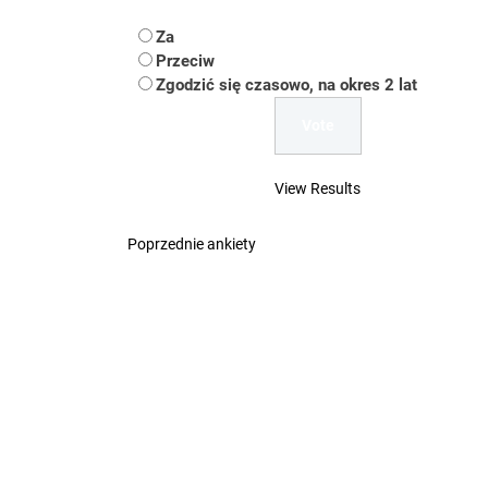
Koper
Za
Uwaga Dębieńsko –
Przeciw
Zgodzić się czasowo, na okres 2 lat
Ilu mieszkańców m
Dość komentowania
View Results
Poprzednie ankiety