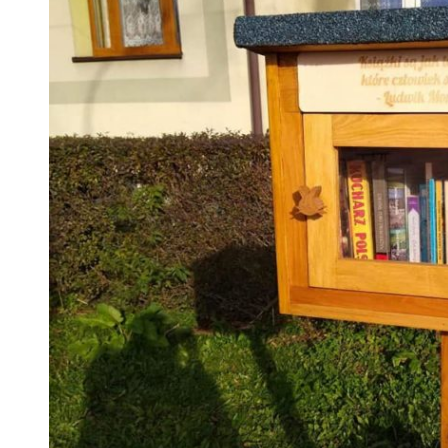
 woda nieprzydatna do spożycia!!!
a Rybnik?
 kolejnych afer w ochronie zdrowia — czas zacząć mówić o rozwiązan