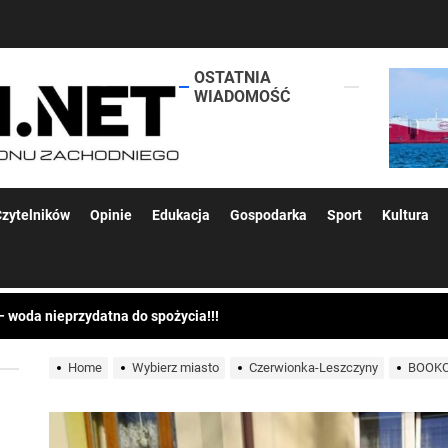
OSTATNIA
lokalsi.net
WIADOMOŚĆ
 kolejnych afer w ochronie zdrowia — czas zacząć mówić o rozwiązan
zytelników
Opinie
Edukacja
Gospodarka
Sport
Kultura
 woda nieprzydatna do spożycia!!!
a Rybnik?
 kolejnych afer w ochronie zdrowia — czas zacząć mówić o rozwiązan
Home
Wybierz miasto
Czerwionka-Leszczyny
BOOKCR