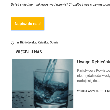
Byłeś świadkiem jakiegoś wydarzenia? Chciałbyś nas o czymś poi
Napisz do nas!
In
Biblioteczka
,
Książka
,
Opinia
WIĘCEJ U NAS
Uwaga Dębieńsko
Państwowy Powiatowy
nieprzydatności wody
nadaje się do...
Wioleta Grzybek
1 M