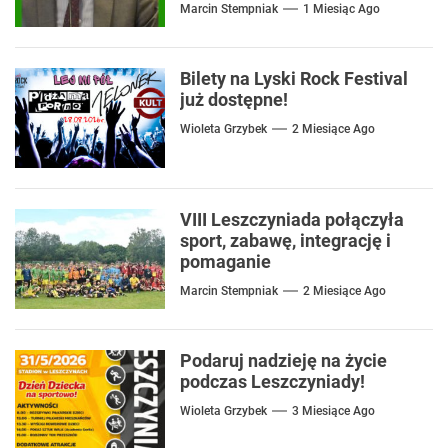
mówić o rozwiązaniach
Marcin Stempniak
1 Miesiąc Ago
Bilety na Lyski Rock Festival
już dostępne!
Wioleta Grzybek
2 Miesiące Ago
VIII Leszczyniada połączyła
sport, zabawę, integrację i
pomaganie
Marcin Stempniak
2 Miesiące Ago
Podaruj nadzieję na życie
podczas Leszczyniady!
Wioleta Grzybek
3 Miesiące Ago