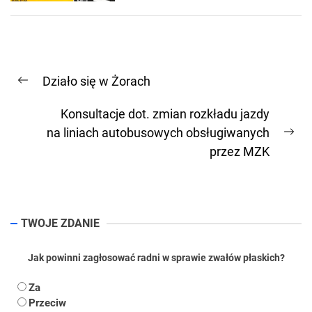
Nawigacja
Działo się w Żorach
wpisu
Previous
post:
Konsultacje dot. zmian rozkładu jazdy
na liniach autobusowych obsługiwanych
Ne
przez MZK
pos
TWOJE ZDANIE
Jak powinni zagłosować radni w sprawie zwałów płaskich?
Za
Przeciw