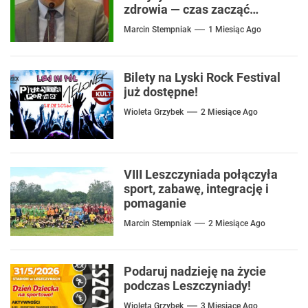
zdrowia — czas zacząć
mówić o rozwiązaniach
Marcin Stempniak
1 Miesiąc Ago
Bilety na Lyski Rock Festival
już dostępne!
Wioleta Grzybek
2 Miesiące Ago
VIII Leszczyniada połączyła
sport, zabawę, integrację i
pomaganie
Marcin Stempniak
2 Miesiące Ago
Podaruj nadzieję na życie
podczas Leszczyniady!
Wioleta Grzybek
3 Miesiące Ago