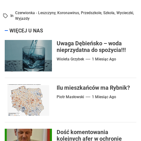
Czerwionka - Leszczyny
,
Koronawirus
,
Przedszkole
,
Szkoła
,
Wycieczki
,
In
Wyjazdy
WIĘCEJ U NAS
Uwaga Dębieńsko – woda
nieprzydatna do spożycia!!!
Wioleta Grzybek
1 Miesiąc Ago
Ilu mieszkańców ma Rybnik?
Piotr Masłowski
1 Miesiąc Ago
Dość komentowania
kolejnych afer w ochronie