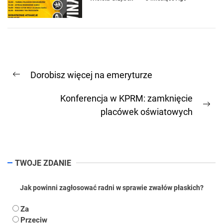
Nawigacja
Dorobisz więcej na emeryturze
wpisu
Previous
post:
Konferencja w KPRM: zamknięcie
Ne
placówek oświatowych
pos
TWOJE ZDANIE
Jak powinni zagłosować radni w sprawie zwałów płaskich?
Za
Przeciw