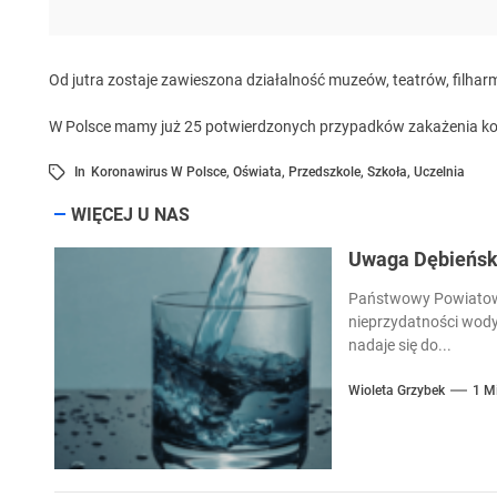
Od jutra zostaje zawieszona działalność muzeów, teatrów, filharmo
W Polsce mamy już 25 potwierdzonych przypadków zakażenia k
In
Koronawirus W Polsce
,
Oświata
,
Przedszkole
,
Szkoła
,
Uczelnia
WIĘCEJ U NAS
Uwaga Dębieńsko
Państwowy Powiatowy
nieprzydatności wody
nadaje się do...
Wioleta Grzybek
1 M