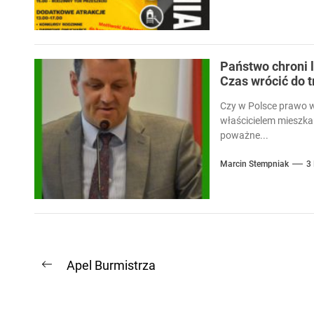
Państwo chroni l
Czas wrócić do 
Czy w Polsce prawo 
właścicielem mieszka
poważne...
Marcin Stempniak
3
Nawigacja
Apel Burmistrza
Previous
wpisu
post: