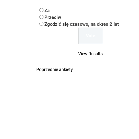
Koper – część 2.
Za
Koper
Przeciw
Zgodzić się czasowo, na okres 2 lat
Uwaga Dębieńsko –
Ilu mieszkańców m
View Results
Dość komentowania
Poprzednie ankiety