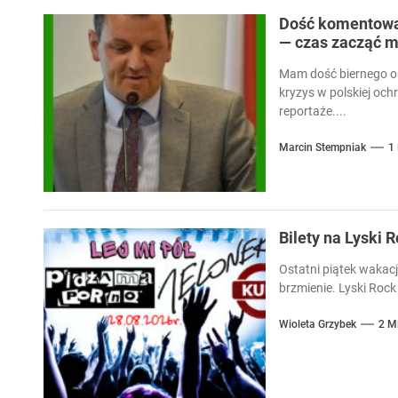
Dość komentowan
— czas zacząć m
Mam dość biernego ob
kryzys w polskiej och
reportaże....
Marcin Stempniak
1
Bilety na Lyski 
Ostatni piątek wakacj
brzmienie. Lyski Rock 
Wioleta Grzybek
2 M