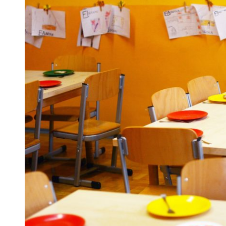
 woda nieprzydatna do spożycia!!!
a Rybnik?
 kolejnych afer w ochronie zdrowia — czas zacząć mówić o rozwiązan