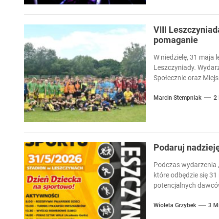
VIII Leszczyniad
pomaganie
W niedzielę, 31 maja l
Leszczyniady. Wydarz
Społecznie oraz Miejsk
Marcin Stempniak
2
Podaruj nadziej
Podczas wydarzenia „
które odbędzie się 31
potencjalnych dawców
Wioleta Grzybek
3 M