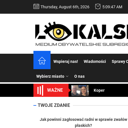
Skip
Thursday, August 6th, 2026
5:09:48 AM
to
the
content
Dość komentowania
Wspieraj nas!
Wiadomości
Sprawy C
Koper – część 2.
Wybierz miasto
O nas
Koper
WAŻNE
Uwaga Dębieńsko –
Ilu mieszkańców m
TWOJE ZDANIE
Dość komentowania
Jak powinni zagłosować radni w sprawie zwałów
płaskich?