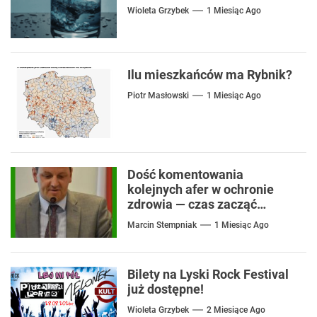
Wioleta Grzybek
1 Miesiąc Ago
Ilu mieszkańców ma Rybnik?
Piotr Masłowski
1 Miesiąc Ago
Dość komentowania
kolejnych afer w ochronie
zdrowia — czas zacząć
mówić o rozwiązaniach
Marcin Stempniak
1 Miesiąc Ago
Bilety na Lyski Rock Festival
już dostępne!
Wioleta Grzybek
2 Miesiące Ago