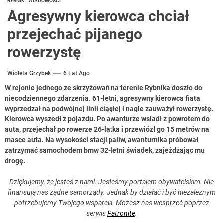
RYBNIK
WIADOMOŚCI
Agresywny kierowca chciał
przejechać pijanego
rowerzystę
Wioleta Grzybek
6 Lat Ago
W rejonie jednego ze skrzyżowań na terenie Rybnika doszło do
niecodziennego zdarzenia. 61-letni, agresywny kierowca fiata
wyprzedzał na podwójnej linii ciągłej i nagle zauważył rowerzystę.
Kierowca wyszedł z pojazdu. Po awanturze wsiadł z powrotem do
auta, przejechał po rowerze 26-latka i przewiózł go 15 metrów na
masce auta. Na wysokości stacji paliw, awanturnika próbował
zatrzymać samochodem bmw 32-letni świadek, zajeżdżając mu
drogę.
Dziękujemy, że jesteś z nami. Jesteśmy portalem obywatelskim. Nie
finansują nas żądne samorządy. Jednak by działać i być niezależnym
potrzebujemy Twojego wsparcia. Możesz nas wesprzeć poprzez
serwis
Patronite
.