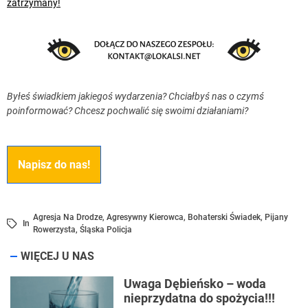
zatrzymany!
Byłeś świadkiem jakiegoś wydarzenia? Chciałbyś nas o czymś
poinformować? Chcesz pochwalić się swoimi działaniami?
Napisz do nas!
Agresja Na Drodze
,
Agresywny Kierowca
,
Bohaterski Świadek
,
Pijany
In
Rowerzysta
,
Śląska Policja
WIĘCEJ U NAS
Uwaga Dębieńsko – woda
nieprzydatna do spożycia!!!