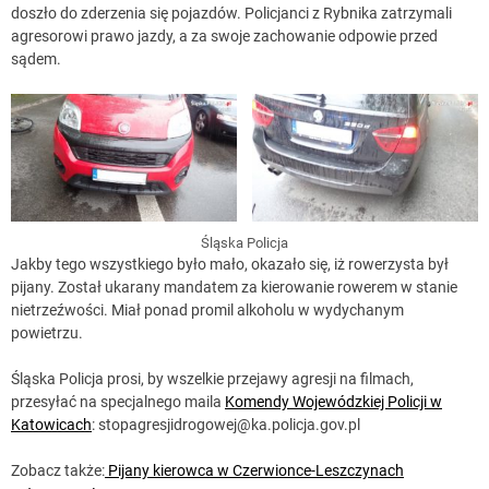
doszło do zderzenia się pojazdów. Policjanci z Rybnika zatrzymali
agresorowi prawo jazdy, a za swoje zachowanie odpowie przed
sądem.
Śląska Policja
Jakby tego wszystkiego było mało, okazało się, iż rowerzysta był
pijany. Został ukarany mandatem za kierowanie rowerem w stanie
nietrzeźwości. Miał ponad promil alkoholu w wydychanym
powietrzu.
Śląska Policja prosi, by wszelkie przejawy agresji na filmach,
przesyłać na specjalnego maila
Komendy Wojewódzkiej Policji w
Katowicach
:
stopagresjidrogowej@ka.policja.gov.pl
Zobacz także:
Pijany kierowca w Czerwionce-Leszczynach