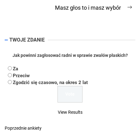
post:
Masz głos to i masz wybór
Ne
pos
TWOJE ZDANIE
Jak powinni zagłosować radni w sprawie zwałów płaskich?
Za
Przeciw
Zgodzić się czasowo, na okres 2 lat
View Results
Poprzednie ankiety