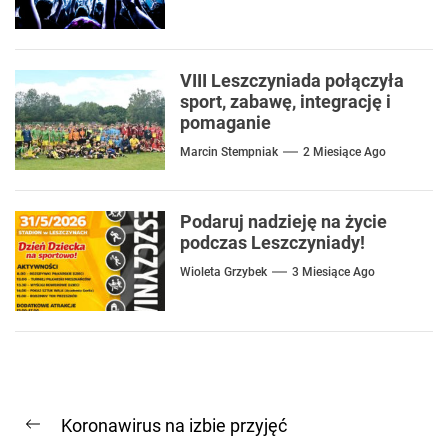
VIII Leszczyniada połączyła
sport, zabawę, integrację i
pomaganie
Marcin Stempniak
2 Miesiące Ago
Podaruj nadzieję na życie
podczas Leszczyniady!
Wioleta Grzybek
3 Miesiące Ago
Nawigacja
Koronawirus na izbie przyjęć
wpisu
Previous