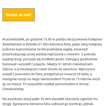
Napisz do nas!
W poniedziałek, po godzinie 15.00 w pobliżu skrzyżowania Kolejowa-
Świerklańska w Rybniku 61-letni kierowca fiata, jadąc ulicą Kolejową
podczas wyprzedzania na linii podwójnej ciągłej, zauważył
przechodzącego przez jezdnię mężczyznę z rowerem. Z powodu
wąskiej drogi, poruszał się środkiem jezdni. Kierujący gwałtownie
hamował i wyszedł z pojazdu. Między 61-letnim mieszkańcem
Zabrza, a prowadzącym rower doszło do awantury. Mężczyzna
wsiadł z powrotem do fiata, przejechał po rowerze 26-latka, a
następnie ruszył na niego samochodem! Przed ok 15 metrów wiózł
go na masce. Po wszystkim uciekał samochodem w stronę
Chwałowickiej.
Na wysokości stacji paliw 32-letni świadek zdarzenia zajechał mu
drogę. Agresywny kierowca fiata usiłował go wyminąć, jednak