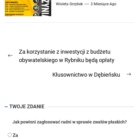
Wioleta Grzybek
3 Miesiące Ago
Nawigacja
Za korzystanie z inwestycji z budżetu
wpisu
Previous
obywatelskiego w Rybniku będą opłaty
post:
Kłusownictwo w Dębieńsku
Ne
pos
TWOJE ZDANIE
Jak powinni zagłosować radni w sprawie zwałów płaskich?
Za