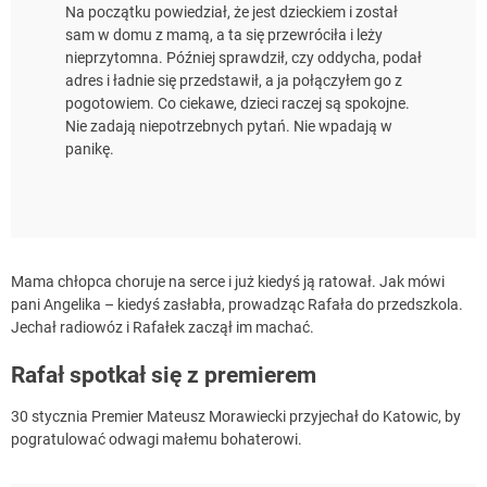
Na początku powiedział, że jest dzieckiem i został
sam w domu z mamą, a ta się przewróciła i leży
nieprzytomna. Później sprawdził, czy oddycha, podał
adres i ładnie się przedstawił, a ja połączyłem go z
pogotowiem. Co ciekawe, dzieci raczej są spokojne.
Nie zadają niepotrzebnych pytań. Nie wpadają w
panikę.
Mama chłopca choruje na serce i już kiedyś ją ratował. Jak mówi
pani Angelika – kiedyś zasłabła, prowadząc Rafała do przedszkola.
Jechał radiowóz i Rafałek zaczął im machać.
Rafał spotkał się z premierem
30 stycznia Premier Mateusz Morawiecki przyjechał do Katowic, by
pogratulować odwagi małemu bohaterowi.