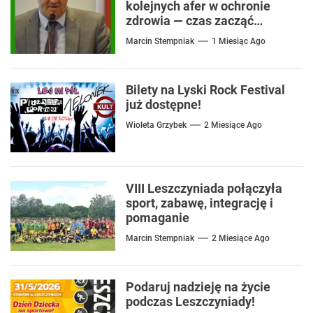
kolejnych afer w ochronie
zdrowia — czas zacząć
mówić o rozwiązaniach
Marcin Stempniak
1 Miesiąc Ago
Bilety na Lyski Rock Festival
już dostępne!
Wioleta Grzybek
2 Miesiące Ago
VIII Leszczyniada połączyła
sport, zabawę, integrację i
pomaganie
Marcin Stempniak
2 Miesiące Ago
Podaruj nadzieję na życie
podczas Leszczyniady!