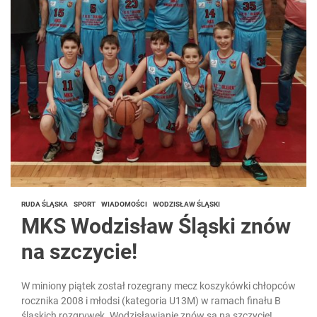
RUDA ŚLĄSKA
SPORT
WIADOMOŚCI
WODZISŁAW ŚLĄSKI
MKS Wodzisław Śląski znów
na szczycie!
W miniony piątek został rozegrany mecz koszykówki chłopców
rocznika 2008 i młodsi (kategoria U13M) w ramach finału B
śląskich rozgrywek. Wodzisławianie znów są na szczycie!...