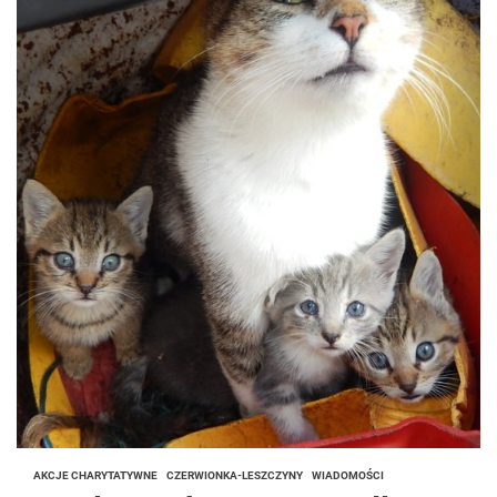
AKCJE CHARYTATYWNE
CZERWIONKA-LESZCZYNY
WIADOMOŚCI