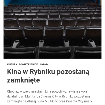
KULTURA
POWIAT RYBNICKI
RYBNIK
Kina w Rybniku pozostaną
zamknięte
Chociaż w wielu miastach kina powoli wznawiają swoją
działalność, Multikino i Cinema City w Rybniku pozostaną
zamknięte na dłużej. Kina Multikino oraz Cinema City miały