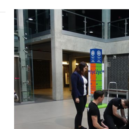
 woda nieprzydatna do spożycia!!!
a Rybnik?
 kolejnych afer w ochronie zdrowia — czas zacząć mówić o rozwiązan