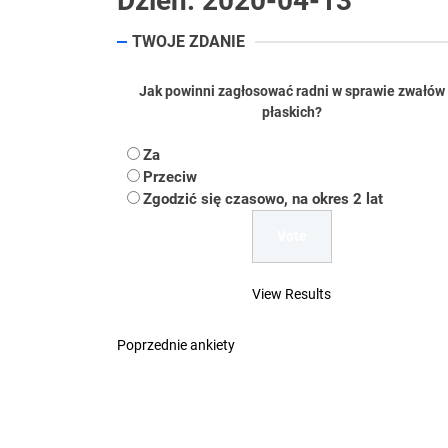
Dzień:
2020-04-13
Koper – część 2.
TWOJE ZDANIE
Koper
Jak powinni zagłosować radni w sprawie zwałów
Uwaga Dębieńsko –
płaskich?
Ilu mieszkańców m
Za
Przeciw
Dość komentowania
Zgodzić się czasowo, na okres 2 lat
View Results
Poprzednie ankiety