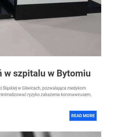
 w szpitalu w Bytomiu
i Śląskiej w Gliwicach, pozwalająca medykom
zminimalizować ryzyko zakażenia koronawirusem,
READ MORE