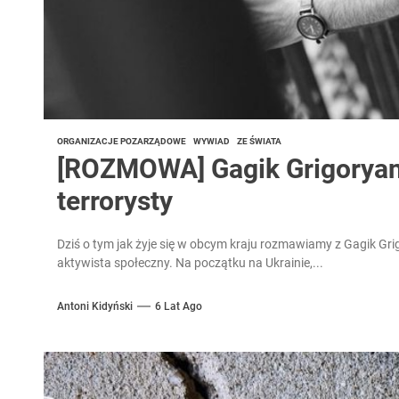
ORGANIZACJE POZARZĄDOWE
WYWIAD
ZE ŚWIATA
[ROZMOWA] Gagik Grigoryan
terrorysty
Dziś o tym jak żyje się w obcym kraju rozmawiamy z Gagik Gri
aktywista społeczny. Na początku na Ukrainie,...
Antoni Kidyński
6 Lat Ago