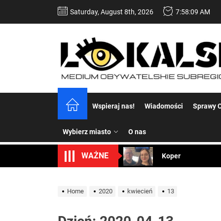
Skip
Saturday, August 8th, 2026
7:58:10 AM
to
the
content
Dość komentowania
Wspieraj nas!
Wiadomości
Sprawy C
Koper – część 2.
Wybierz miasto
O nas
Koper
WAŻNE
Uwaga Dębieńsko –
Ilu mieszkańców m
Home
2020
kwiecień
13
Dość komentowania