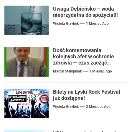
Uwaga Dębieńsko – woda
nieprzydatna do spożycia!!!
Wioleta Grzybek
1 Miesiąc Ago
Dość komentowania
kolejnych afer w ochronie
zdrowia — czas zacząć
mówić o rozwiązaniach
Marcin Stempniak
1 Miesiąc Ago
Bilety na Lyski Rock Festival
już dostępne!
Wioleta Grzybek
2 Miesiące Ago