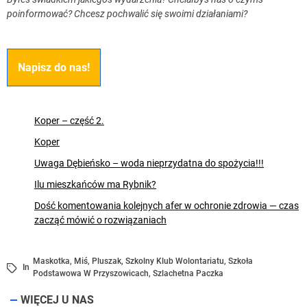
poinformować? Chcesz pochwalić się swoimi działaniami?
Napisz do nas!
Koper – część 2.
Koper
Uwaga Dębieńsko – woda nieprzydatna do spożycia!!!
Ilu mieszkańców ma Rybnik?
Dość komentowania kolejnych afer w ochronie zdrowia — czas
zacząć mówić o rozwiązaniach
Maskotka
,
Miś
,
Pluszak
,
Szkolny Klub Wolontariatu
,
Szkoła
In
Podstawowa W Przyszowicach
,
Szlachetna Paczka
WIĘCEJ U NAS