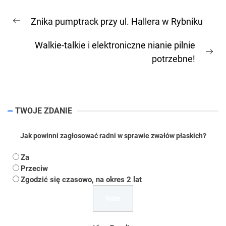
Nawigacja
Znika pumptrack przy ul. Hallera w Rybniku
wpisu
Previous
post:
Walkie-talkie i elektroniczne nianie pilnie
Ne
potrzebne!
pos
TWOJE ZDANIE
Jak powinni zagłosować radni w sprawie zwałów płaskich?
Za
Przeciw
Zgodzić się czasowo, na okres 2 lat