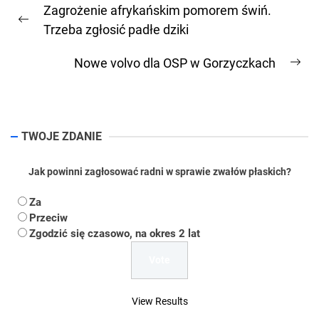
Zagrożenie afrykańskim pomorem świń.
wpisu
Previous
Trzeba zgłosić padłe dziki
post:
Nowe volvo dla OSP w Gorzyczkach
Ne
pos
TWOJE ZDANIE
Jak powinni zagłosować radni w sprawie zwałów płaskich?
Za
Przeciw
Zgodzić się czasowo, na okres 2 lat
View Results