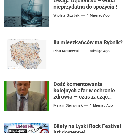
Uwaga Dębieńsko – woda
nieprzydatna do spożycia!!!
Wioleta Grzybek
1 Miesiąc Ago
Ilu mieszkańców ma Rybnik?
Piotr Masłowski
1 Miesiąc Ago
Dość komentowania
kolejnych afer w ochronie
zdrowia — czas zacząć
mówić o rozwiązaniach
Marcin Stempniak
1 Miesiąc Ago
Bilety na Lyski Rock Festival
już dostępne!