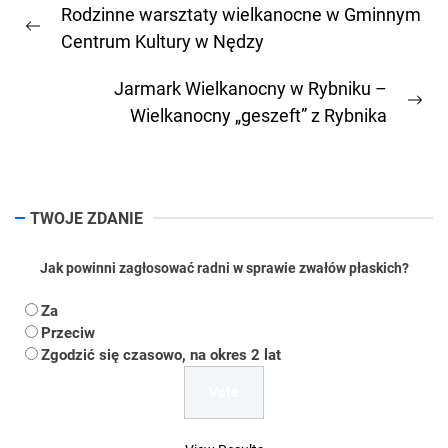
Rodzinne warsztaty wielkanocne w Gminnym
wpisu
Previous
Centrum Kultury w Nędzy
post:
Jarmark Wielkanocny w Rybniku –
Ne
Wielkanocny „geszeft” z Rybnika
pos
TWOJE ZDANIE
Jak powinni zagłosować radni w sprawie zwałów płaskich?
Za
Przeciw
Zgodzić się czasowo, na okres 2 lat