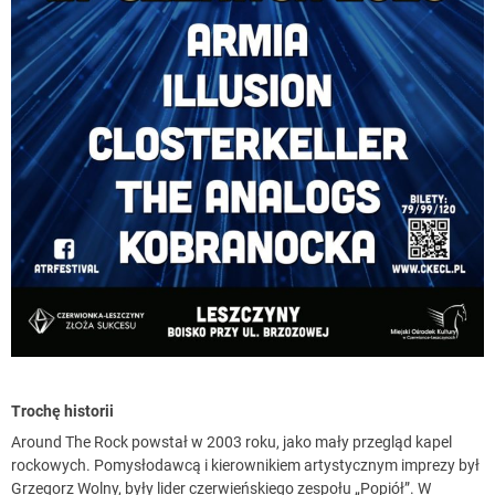
Trochę historii
Around The Rock powstał w 2003 roku, jako mały przegląd kapel
rockowych. Pomysłodawcą i kierownikiem artystycznym imprezy był
Grzegorz Wolny, były lider czerwieńskiego zespołu „Popiół”. W