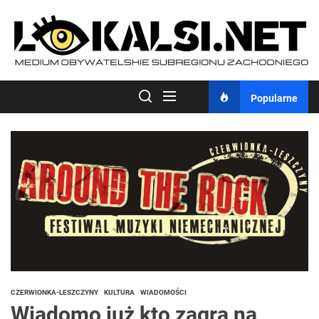
Skip
to
the
content
Popularne
CZERWIONKA-LESZCZYNY
KULTURA
WIADOMOŚCI
Wiadomo już kto zagra na