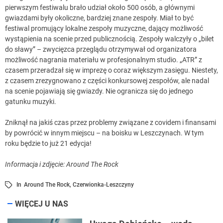
pierwszym festiwalu brało udział około 500 osób, a głównymi
gwiazdami były okoliczne, bardziej znane zespoły. Miał to być
festiwal promujący lokalne zespoły muzyczne, dający możliwość
wystąpienia na scenie przed publicznością. Zespoły walczyły o „bilet
do sławy” – zwycięzca przeglądu otrzymywał od organizatora
możliwość nagrania materiału w profesjonalnym studio. „ATR” z
czasem przeradzał się w imprezę o coraz większym zasięgu. Niestety,
z czasem zrezygnowano z części konkursowej zespołów, ale nadal
na scenie pojawiają się gwiazdy. Nie ogranicza się do jednego
gatunku muzyki.
Zniknął na jakiś czas przez problemy związane z covidem i finansami
by powrócić w innym miejscu – na boisku w Leszczynach. W tym
roku będzie to już 21 edycja!
Informacja i zdjęcie: Around The Rock
In
Around The Rock
,
Czerwionka-Leszczyny
WIĘCEJ U NAS