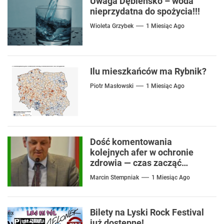
Uwaga Dębieńsko – woda
nieprzydatna do spożycia!!!
Wioleta Grzybek
1 Miesiąc Ago
Ilu mieszkańców ma Rybnik?
Piotr Masłowski
1 Miesiąc Ago
Dość komentowania
kolejnych afer w ochronie
zdrowia — czas zacząć
mówić o rozwiązaniach
Marcin Stempniak
1 Miesiąc Ago
Bilety na Lyski Rock Festival
już dostępne!