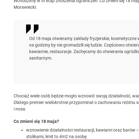
Wchodzimy w III etap znoszenia ograniczeń. Co zmieni się 18 maja
Morawiecki:
Od 18 maja otwieramy zakłady fryzjerskie, kosmetyczne 
na godziny by nie gromadzili się ludzie. Częściowo otwie
kawiarnie, restauracje. Zachęcamy do otwierania ogródk
sanitarnym.
Chociaż wiele osób będzie mogło wznowić swoją działalność, w
Dlatego premier wielokrotnie przypominał o zachowaniu reżimu s
i nosa.
Co zmieni się 18 maja?
wznowienie działalności restauracji, kawiarni oraz baró
stolikami, limit to 4m2 na osobę