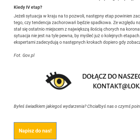
Kiedy IV etap?
Jeżeli sytuacja w kraju na to pozwoli, następny etap powinien z
tego, czy tendencja zachorowań będzie spadkowa. Ze względu n
stał się ostatnio miejscem z największą ilością chorych na koron
sytuacja nie jest na tyle pewna, by myśleć już o kolejnych etapa
ekspertami zadecydują o następnych krokach dopiero gdy zobaczym
Fot. Gov.pl
Byłeś świadkiem jakiegoś wydarzenia? Chciałbyś nas o czymś poi
Napisz do nas!