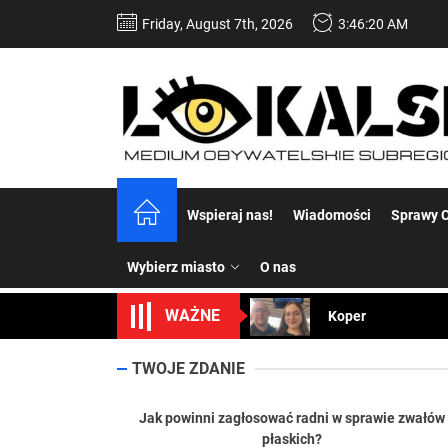
Skip
Friday, August 7th, 2026
3:46:21 AM
to
the
content
Dość komentowania
Wspieraj nas!
Wiadomości
Sprawy C
Koper – część 2.
Wybierz miasto
O nas
Koper
WAŻNE
Uwaga Dębieńsko –
Ilu mieszkańców m
TWOJE ZDANIE
Dość komentowania
Jak powinni zagłosować radni w sprawie zwałów
płaskich?