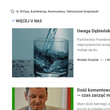
In
III Etap
,
Konferencja
,
Koronawirus
,
Odmrażanie Gospodarki
WIĘCEJ U NAS
Uwaga Dębieńsko
Państwowy Powiatowy
nieprzydatności wody
nadaje się do...
Wioleta Grzybek
1 M
Dość komentowan
— czas zacząć m
Mam dość biernego ob
kryzys w polskiej och