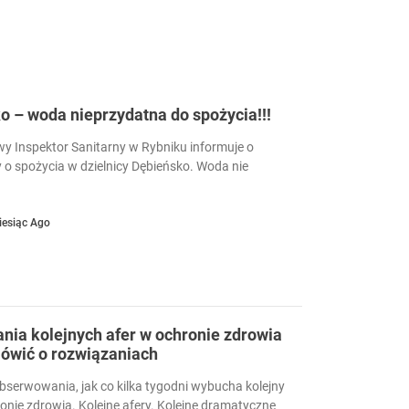
 – woda nieprzydatna do spożycia!!!
 Inspektor Sanitarny w Rybniku informuje o
 o spożycia w dzielnicy Dębieńsko. Woda nie
iesiąc Ago
ia kolejnych afer w ochronie zdrowia
ówić o rozwiązaniach
serwowania, jak co kilka tygodni wybucha kolejny
ronie zdrowia. Kolejne afery. Kolejne dramatyczne