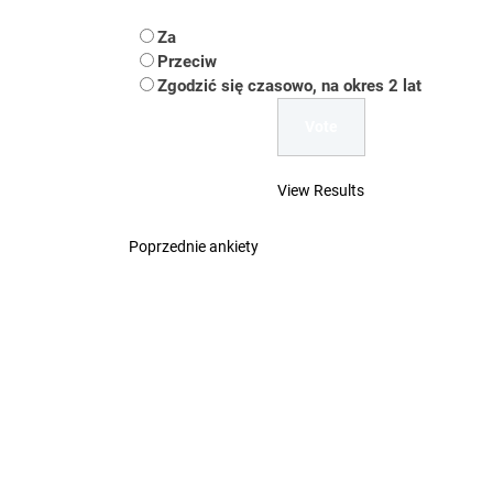
Koper – część 2.
Za
Koper
Przeciw
Zgodzić się czasowo, na okres 2 lat
Uwaga Dębieńsko –
Ilu mieszkańców m
View Results
Dość komentowania
Poprzednie ankiety