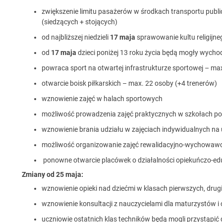
zwiększenie limitu pasażerów w środkach transportu publ
(siedzących + stojących)
od najbliższej niedzieli
17 maja
sprawowanie kultu religijn
od
17 maja
dzieci poniżej 13 roku życia będą mogły wycho
powraca sport na otwartej infrastrukturze sportowej – max
otwarcie boisk piłkarskich – max. 22 osoby (+4 trenerów)
wznowienie zajęć w halach sportowych
możliwość prowadzenia zajęć praktycznych w szkołach po
wznowienie brania udziału w zajęciach indywidualnych na 
możliwość organizowanie zajęć rewalidacyjno-wychowawcz
ponowne otwarcie placówek o działalności opiekuńczo-ed
Zmiany od 25 maja:
wznowienie opieki nad dziećmi w klasach pierwszych, drug
wznowienie konsultacji z nauczycielami dla maturzystów i
uczniowie ostatnich klas techników będą mogli przystąpić 