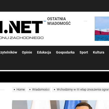
OSTATNIA
lokalsi.net
WIADOMOŚĆ
 kolejnych afer w ochronie zdrowia — czas zacząć mówić o rozwiązan
zytelników
Opinie
Edukacja
Gospodarka
Sport
Kultura
 woda nieprzydatna do spożycia!!!
a Rybnik?
Home
Wiadomości
Wchodzimy w III etap znoszenia ogran
 kolejnych afer w ochronie zdrowia — czas zacząć mówić o rozwiązan