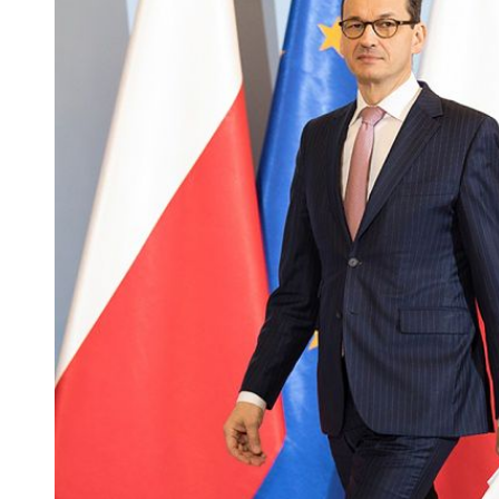
 woda nieprzydatna do spożycia!!!
a Rybnik?
 kolejnych afer w ochronie zdrowia — czas zacząć mówić o rozwiązan