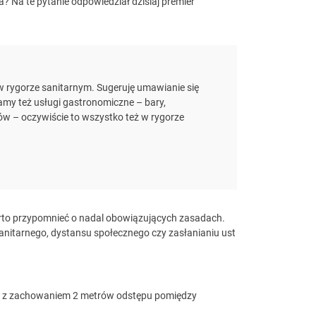
? Na te pytanie odpowiedział dzisiaj premier
w rygorze sanitarnym. Sugeruję umawianie się
ramy też usługi gastronomiczne – bary,
ów – oczywiście to wszystko też w rygorze
arto przypomnieć o nadal obowiązujących zasadach.
anitarnego, dystansu społecznego czy zasłanianiu ust
w – z zachowaniem 2 metrów odstępu pomiędzy