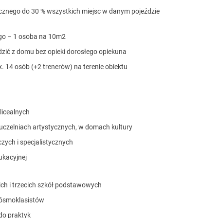
icznego do 30 % wszystkich miejsc w danym pojeździe
ego – 1 osoba na 10m2
dzić z domu bez opieki dorosłego opiekuna
. 14 osób (+2 trenerów) na terenie obiektu
licealnych
uczelniach artystycznych, w domach kultury
ych i specjalistycznych
ukacyjnej
ich i trzecich szkół podstawowych
 ósmoklasistów
do praktyk