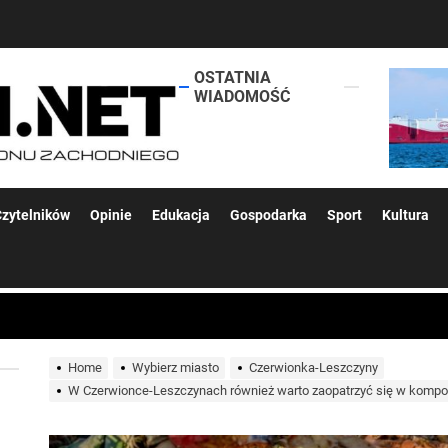
OSTATNIA
lokalsi.net
WIADOMOŚĆ
 kolejnych afer w ochronie zdrowia — czas zacząć mówić o rozwiązan
zytelników
Opinie
Edukacja
Gospodarka
Sport
Kultura
 woda nieprzydatna do spożycia!!!
a Rybnik?
Home
Wybierz miasto
Czerwionka-Leszczyny
W Czerwionce-Leszczynach również warto zaopatrzyć się w kompo
 kolejnych afer w ochronie zdrowia — czas zacząć mówić o rozwiązan