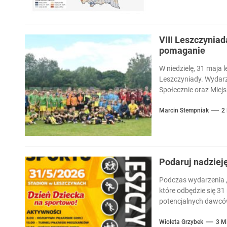
VIII Leszczyniad
pomaganie
W niedzielę, 31 maja l
Leszczyniady. Wydarz
Społecznie oraz Miejsk
Marcin Stempniak
2
Podaruj nadziej
Podczas wydarzenia „
które odbędzie się 31
potencjalnych dawców
Wioleta Grzybek
3 M