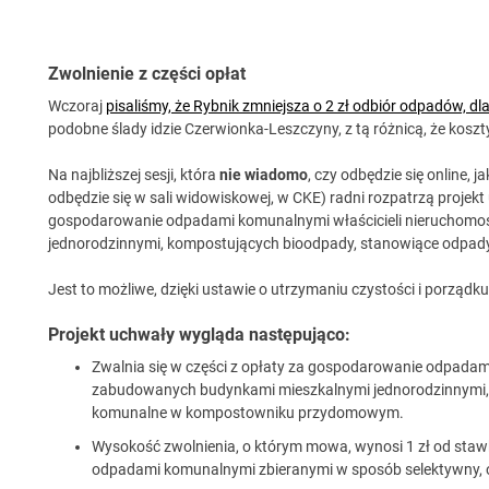
Zwolnienie z części opłat
Wczoraj
pisaliśmy, że Rybnik zmniejsza o 2 zł odbiór odpadów, 
podobne ślady idzie Czerwionka-Leszczyny, z tą różnicą, że koszty
Na najbliższej sesji, która
nie wiadomo
, czy odbędzie się online,
odbędzie się w sali widowiskowej, w CKE) radni rozpatrzą projekt
gospodarowanie odpadami komunalnymi właścicieli nieruchom
jednorodzinnymi, kompostujących bioodpady, stanowiące odp
Jest to możliwe, dzięki ustawie o utrzymaniu czystości i porządk
Projekt uchwały wygląda następująco:
Zwalnia się w części z opłaty za gospodarowanie odpadam
zabudowanych budynkami mieszkalnymi jednorodzinnymi,
komunalne w kompostowniku przydomowym.
Wysokość zwolnienia, o którym mowa, wynosi 1 zł od staw
odpadami komunalnymi zbieranymi w sposób selektywny, 