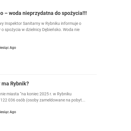
 – woda nieprzydatna do spożycia!!!
 Inspektor Sanitarny w Rybniku informuje o
 o spożycia w dzielnicy Dębieńsko. Woda nie
iesiąc Ago
w ma Rybnik?
nie miasta “na koniec 2025 r. w Rybniku
122 036 osób (osoby zameldowane na pobyt...
iesiąc Ago