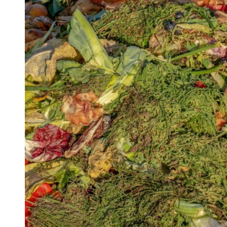
 woda nieprzydatna do spożycia!!!
a Rybnik?
 kolejnych afer w ochronie zdrowia — czas zacząć mówić o rozwiązan