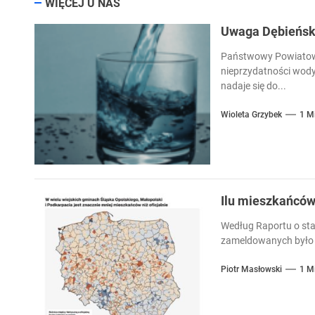
WIĘCEJ U NAS
Uwaga Dębieńsko
Państwowy Powiatowy
nieprzydatności wody
nadaje się do...
Wioleta Grzybek
1 M
Ilu mieszkańcó
Według Raportu o sta
zameldowanych było 
Piotr Masłowski
1 M