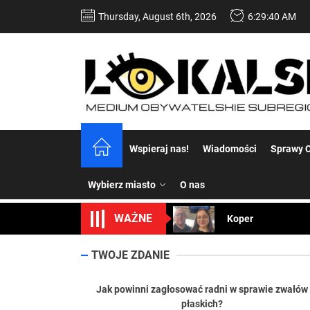
Skip
Thursday, August 6th, 2026
6:29:41 AM
to
the
content
Dość komentowania
Wspieraj nas!
Wiadomości
Sprawy C
Koper – część 2.
Wybierz miasto
O nas
Koper
WAŻNE
Uwaga Dębieńsko –
Ilu mieszkańców m
TWOJE ZDANIE
Dość komentowania
Jak powinni zagłosować radni w sprawie zwałów
płaskich?