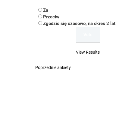
Koper – część 2.
Za
Koper
Przeciw
Zgodzić się czasowo, na okres 2 lat
Uwaga Dębieńsko –
Ilu mieszkańców m
View Results
Dość komentowania
Poprzednie ankiety