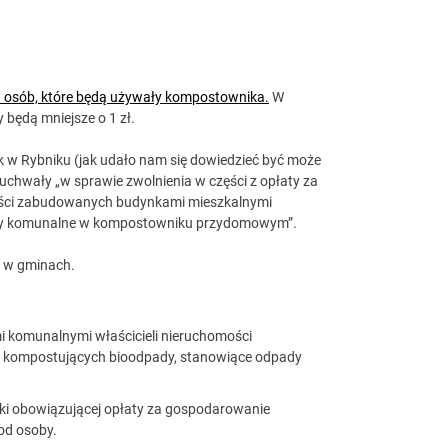
dla osób, które będą używały kompostownika.
W
 będą mniejsze o 1 zł.
 jak w Rybniku (jak udało nam się dowiedzieć być może
 uchwały „w sprawie zwolnienia w części z opłaty za
ości zabudowanych budynkami mieszkalnymi
ady komunalne w kompostowniku przydomowym”.
u w gminach.
i komunalnymi właścicieli nieruchomości
 kompostujących bioodpady, stanowiące odpady
ki obowiązującej opłaty za gospodarowanie
od osoby.