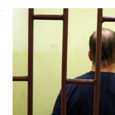
 woda nieprzydatna do spożycia!!!
a Rybnik?
 kolejnych afer w ochronie zdrowia — czas zacząć mówić o rozwiązan