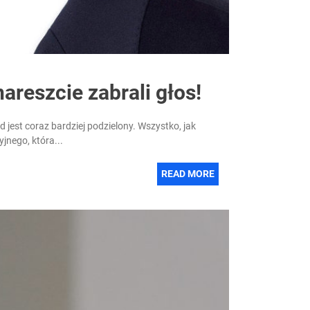
areszcie zabrali głos!
ód jest coraz bardziej podzielony. Wszystko, jak
jnego, która...
READ MORE