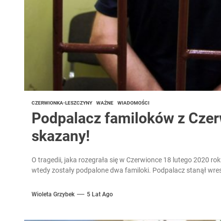
CZERWIONKA-LESZCZYNY
WAŻNE
WIADOMOŚCI
Podpalacz familoków z Czer
skazany!
O tragedii, jaka rozegrała się w Czerwionce 18 lutego 2020 r
wtedy zostały podpalone dwa familoki. Podpalacz stanął wres
Wioleta Grzybek
5 Lat Ago