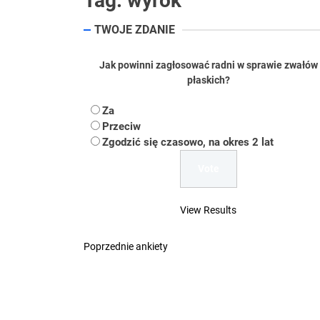
Tag:
wyrok
Koper – część 2.
TWOJE ZDANIE
Koper
Jak powinni zagłosować radni w sprawie zwałów
Uwaga Dębieńsko –
płaskich?
Ilu mieszkańców m
Za
Przeciw
Dość komentowania
Zgodzić się czasowo, na okres 2 lat
View Results
Poprzednie ankiety