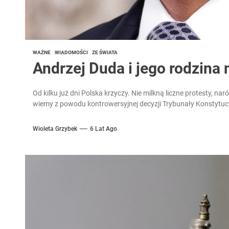
WAŻNE
WIADOMOŚCI
ZE ŚWIATA
Andrzej Duda i jego rodzina n
Od kilku już dni Polska krzyczy. Nie milkną liczne protesty, nar
wiemy z powodu kontrowersyjnej decyzji Trybunały Konstytucy
Wioleta Grzybek
6 Lat Ago