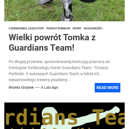
CZERWIONKA-LESZCZYNY
POWIAT RYBNICKI
SPORT
WIADOMOŚCI
Wielki powrót Tomka z
Guardians Team!
Po długiej przerwie, spowodowanej kontuzją powraca do
treningów Kickboxingu trener Guardians Team - Tomasz
Perliński. O sukcesach Guardians Team, a także ich
niesamowitego trenera pisaliśmy...
READ MORE
Wioleta Grzybek
4 Lata Ago