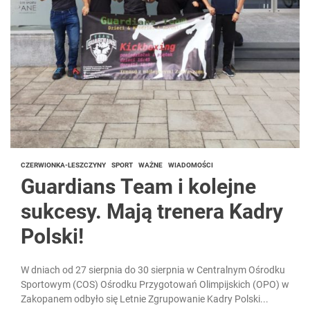
CZERWIONKA-LESZCZYNY
SPORT
WAŻNE
WIADOMOŚCI
Guardians Team i kolejne
sukcesy. Mają trenera Kadry
Polski!
W dniach od 27 sierpnia do 30 sierpnia w Centralnym Ośrodku
Sportowym (COS) Ośrodku Przygotowań Olimpijskich (OPO) w
Zakopanem odbyło się Letnie Zgrupowanie Kadry Polski...