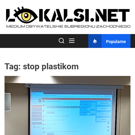
Skip
to
the
content
Popularne
Tag:
stop plastikom