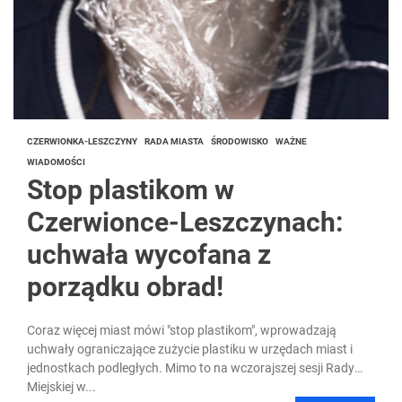
CZERWIONKA-LESZCZYNY
RADA MIASTA
ŚRODOWISKO
WAŻNE
WIADOMOŚCI
Stop plastikom w
Czerwionce-Leszczynach:
uchwała wycofana z
porządku obrad!
Coraz więcej miast mówi "stop plastikom", wprowadzają
uchwały ograniczające zużycie plastiku w urzędach miast i
jednostkach podległych. Mimo to na wczorajszej sesji Rady
Miejskiej w...