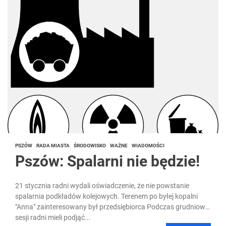
PSZÓW
RADA MIASTA
ŚRODOWISKO
WAŻNE
WIADOMOŚCI
Pszów: Spalarni nie będzie!
21 stycznia radni wydali oświadczenie, że nie powstanie
spalarnia podkładów kolejowych. Terenem po byłej kopalni
"Anna" zainteresowany był przedsiębiorca Podczas grudniowej
sesji radni mieli podjąć...