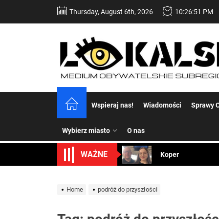
Skip
Thursday, August 6th, 2026
10:26:52 PM
to
the
content
Dość komentowania
Wspieraj nas!
Wiadomości
Sprawy C
Koper – część 2.
Wybierz miasto
O nas
Koper
WAŻNE
Uwaga Dębieńsko –
Ilu mieszkańców m
Home
podróż do przyszłości
Dość komentowania