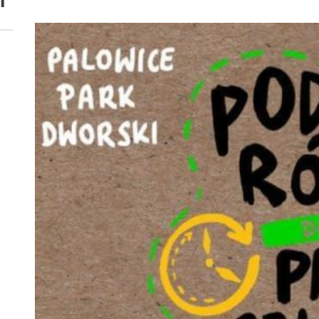
i
 woda nieprzydatna do spożycia!!!
a Rybnik?
 kolejnych afer w ochronie zdrowia — czas zacząć mówić o rozwiązan