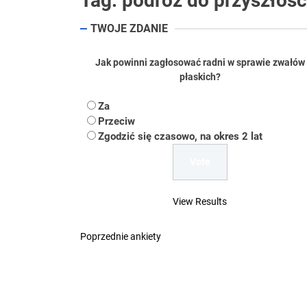
Tag:
podróż do przyszłośc
Koper – część 2.
TWOJE ZDANIE
Koper
Jak powinni zagłosować radni w sprawie zwałów
Uwaga Dębieńsko –
płaskich?
Ilu mieszkańców m
Za
Przeciw
Dość komentowania
Zgodzić się czasowo, na okres 2 lat
View Results
Poprzednie ankiety