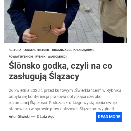
KULTURA
LOKALNE HISTORIE
ORGANIZACJE POZARZĄDOWE
POWIAT RYBNICKI
RYBNIK
WIADOMOŚCI
Ślōnsko godka, czyli na co
zasługują Ślązacy
26 kwietnia 2023 r. przed kultowym „Świerklańcem” w Rybniku
odbyła się konferencja prasowa dotycząca szeroko
rozumianej Śląskości. Podczas krótkiego wystąpienia swoje
stanowisko w sprawie praw należnych Ślązakom wygłosili
Michał Gramatyka – Poseł na Sejm RP oraz Piotr Masłowski –
READ MORE
Artur Gliwicki
3 Lata Ago
Zastępca Prezydenta Miasta Rybnika.