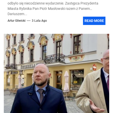
odbyło się niecodzienne wydarzenie. Zastępca Prezydenta
Miasta Rybnika Pan Piotr Masłowski razem z Panem
Dariuszem...
READ MORE
Artur Gliwicki
3 Lata Ago