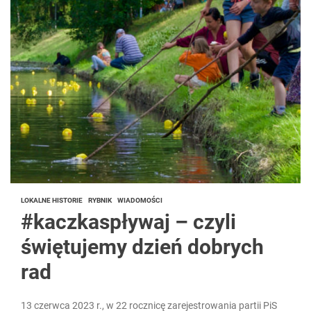
LOKALNE HISTORIE
RYBNIK
WIADOMOŚCI
#kaczkaspływaj – czyli
świętujemy dzień dobrych
rad
13 czerwca 2023 r., w 22 rocznicę zarejestrowania partii PiS