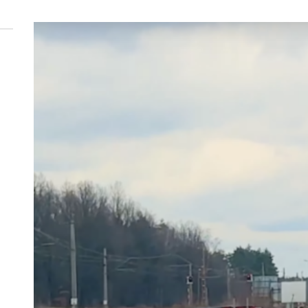
 woda nieprzydatna do spożycia!!!
a Rybnik?
 kolejnych afer w ochronie zdrowia — czas zacząć mówić o rozwiązan