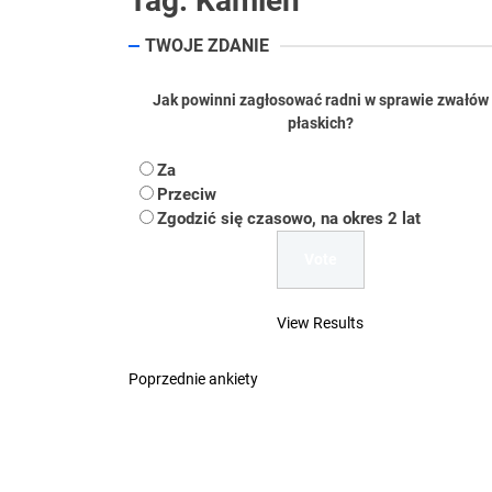
Tag:
Kamień
Koper – część 2.
TWOJE ZDANIE
Koper
Jak powinni zagłosować radni w sprawie zwałów
Uwaga Dębieńsko –
płaskich?
Ilu mieszkańców m
Za
Przeciw
Dość komentowania
Zgodzić się czasowo, na okres 2 lat
View Results
Poprzednie ankiety