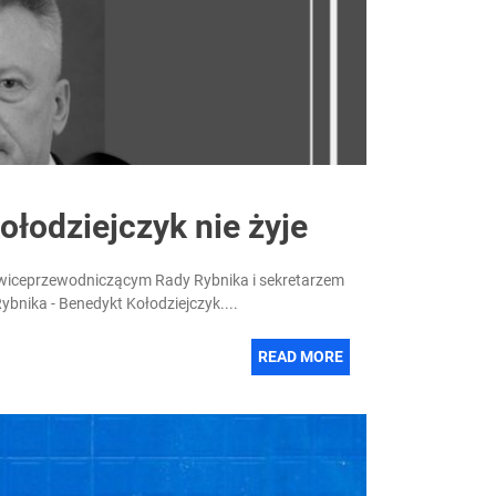
łodziejczyk nie żyje
ył wiceprzewodniczącym Rady Rybnika i sekretarzem
ybnika - Benedykt Kołodziejczyk....
READ MORE