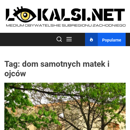
Skip
to
the
content
Popularne
Tag:
dom samotnych matek i
ojców